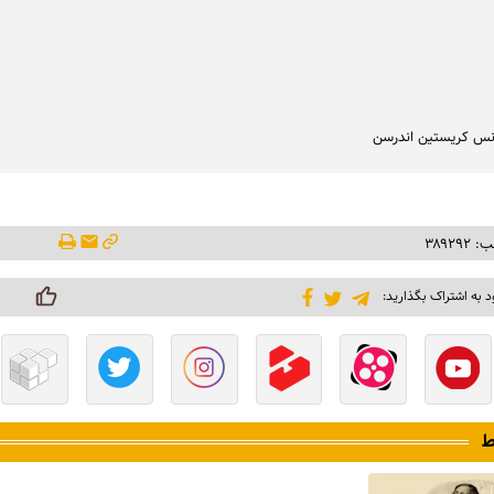
نس کریستین اندرسن
۳۸۹۲۹
د به اشتراک بگذارید:
ط