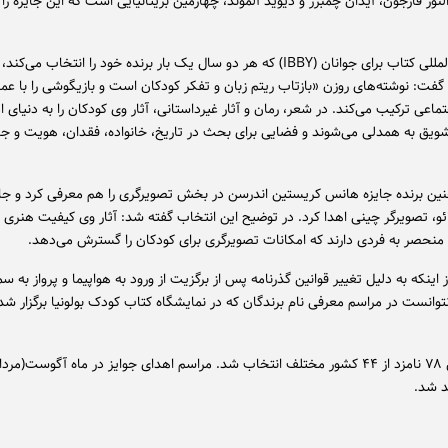
نور فارجون، آیدان چمبرز و دیوید آلموند، چهارمین بریتانیایی است که این جایزه را
هیئت بین‌المللی کتاب برای جوانان (IBBY) که هر دو سال یک بار برنده‌ خود را انتخاب م
گفت: نوشته‌های روزن «بازتاب ریتم زبان و تفکر کودکان است و بازیگوشی را با ع
ماعی ترکیب می‌کند. در شعر، رمان و آثار غیرداستانی، آثار وی کودکان را به دنیای 
یق به همدلی می‌شوند و فضایی برای بحث در تاریخ، خانواده، فقدان، هویت و جا
همچنین برنده جایزه هانس کریستین اندرسن در بخش تصویرگری را هم معرفی کرد و جا
ائو، تصویرگر چینی اهدا کرد. در توضیح این انتخاب گفته شد: آثار وی کیفیت هنری 
منحصر به فردی دارند که امکانات تصویرگری برای کودکان را گسترش می‌دهد.
اینکه به دلیل تغییر قوانین گذرنامه پس از برگزیت از ورود به هواپیما و پرواز به سم
توانست در مراسم معرفی نام برندگان که در نمایشگاه کتاب کودک بولونیا برگزار ش
روزن از بین ۷۸ نامزد از ۴۴ کشور مختلف انتخاب شد. مراسم اهدای جوایز در ماه آگوست(مرد
د شد.