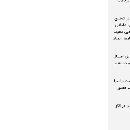
 دریافت
ی‌کند، در توضیح
مق عاطفی
ادبی دعوت
معه ایجاد
یزه امسال
برجسته و
ت بولونیا
د، حضور
اد) در اتاوا