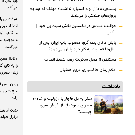
وی پس از ال
=
می‌کند.
پشت‌پرده بازار لوله استیل؛ ۵ اشتباه مهلک که بودجه
پروژه‌های صنعتی را می‌بلعد
=
خواننده مشهور در نخستین نقش سینمایی خود |‌
انتخاب وی 
عکس
و آگاهی اجت
و موجب تشو
=
پایان ماکان بند؛ گروه محبوب پاپ ایران پس از
می‌کنند.
سال‌ها فعالیت به کار خود پایان می‌دهد؟
=
IBBY 
مستندی از محل سکونت رهبر شهید انقلاب
را به کای گ
=
اعلام زمان خاکسپاری مریم همتیان
زبان بصری 
روزن پس از 
یادداشت
منع شد و ن
یابد.
سفر به دل قاجار با «ژولیت و شاه»؛
ماجرای دعوت از ‌بازیگر فرانسوی
چیست؟
برگزار خواه