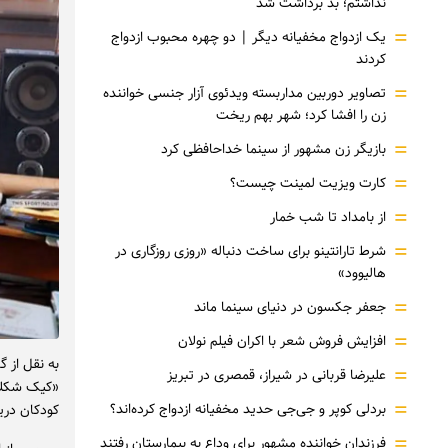
نداشتم؛ بد برداشت شد
=
یک ازدواج مخفیانه دیگر | دو چهره محبوب ازدواج
کردند
=
تصاویر دوربین مداربسته ویدئوی آزار جنسی خواننده
زن را افشا کرد؛ شهر بهم ریخت
=
بازیگر زن مشهور از سینما خداحافظی کرد
=
کارت ویزیت لمینت چیست؟
=
از بامداد تا شب خمار
=
شرط تارانتینو برای ساخت دنباله «روزی روزگاری در
هالیوود»
=
جعفر جکسون در دنیای سینما ماند
=
افزایش فروش شعر با اکران فیلم نولان
به نقل از 
=
علیرضا قربانی در شیراز، قمصری در تبریز
=
بردلی کوپر و جی‌جی حدید مخفیانه ازدواج کرده‌اند؟
کودکان دری
=
فرزندان خواننده مشهور برای وداع به بیمارستان رفتند