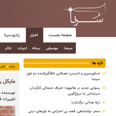
صفحه نخست
اخبار
رادیو سرنا
سینما
موسیقی
رسانه
ادبیات
تئاتر
تازه ها
خانه
کتاب
=
اسکورسیزی و اندرسن؛ همکاری غافلگیرکننده دو غول
سینما
مایکل رو
=
رسوایی جدید در هالیوود؛ اعتراف جنجالی کارگردان
نویسنده م
سرشناس به دروغ‌گویی
تغییرات قا
=
ژیلا هدائی درگذشت
=
سحر دولتشاهی: قصد بی احترامی به باورهای دینی