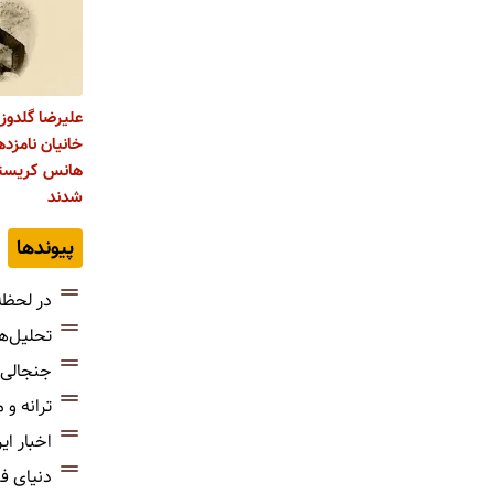
علیرضا گلدوز
خانیان نامزده
شدند
پیوندها
در لحظه
تحلیل‌ه
جنجالی‌
ترانه و
اخبار ای
دنیای ف