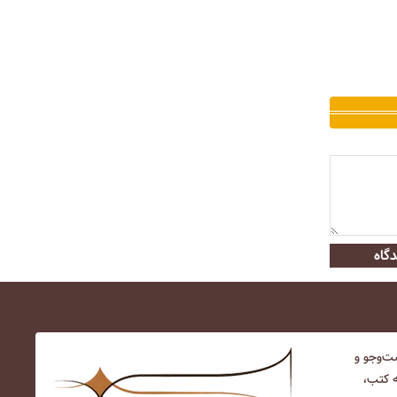
گاه
‌و‌جو و
ه کتب،