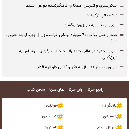
=
اسکورسیزی و اندرسن؛ همکاری غافلگیرکننده دو غول سینما
=
ژیلا هدائی درگذشت
=
مازیار لرستانی به تلویزیون برگشت
=
جنجال عمل جراحی ۴۰ میلیارد تومانی خواننده زن | چهره او چه تغییری
کرد؟
=
رسوایی جدید در هالیوود؛ اعتراف جنجالی کارگردان سرشناس به
دروغ‌گویی
=
کامرون پس از ۲۱ سال به فکر واگذاری «آواتار» افتاد
رادیو سرنا
آوای سرنا
نمای سرنا
سخن کتاب
بازیگر زن
خواننده
انیمیشن
اکبر عبدی
سریال بدنام
تام کروز