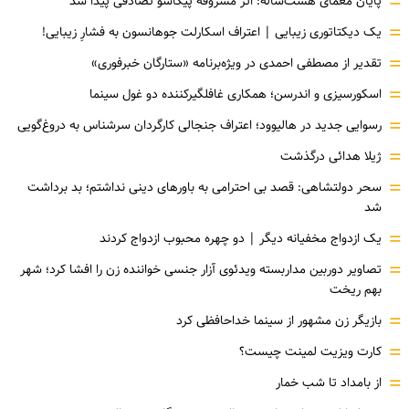
=
پایان معمای هشت‌ساله: اثر مسروقه پیکاسو تصادفی پیدا شد
=
یک دیکتاتوری زیبایی | اعتراف اسکارلت جوهانسون به فشارِ زیبایی!
=
تقدیر از مصطفی احمدی در ویژه‌برنامه «ستارگان خبرفوری»
=
اسکورسیزی و اندرسن؛ همکاری غافلگیرکننده دو غول سینما
=
رسوایی جدید در هالیوود؛ اعتراف جنجالی کارگردان سرشناس به دروغ‌گویی
=
ژیلا هدائی درگذشت
=
سحر دولتشاهی: قصد بی احترامی به باورهای دینی نداشتم؛ بد برداشت
شد
=
یک ازدواج مخفیانه دیگر | دو چهره محبوب ازدواج کردند
=
تصاویر دوربین مداربسته ویدئوی آزار جنسی خواننده زن را افشا کرد؛ شهر
بهم ریخت
=
بازیگر زن مشهور از سینما خداحافظی کرد
=
کارت ویزیت لمینت چیست؟
=
از بامداد تا شب خمار