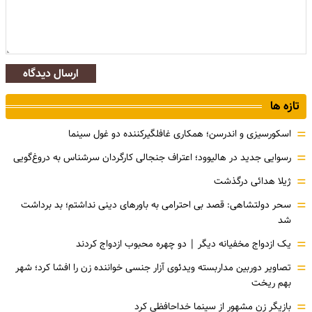
ارسال دیدگاه
تازه ها
=
اسکورسیزی و اندرسن؛ همکاری غافلگیرکننده دو غول سینما
=
رسوایی جدید در هالیوود؛ اعتراف جنجالی کارگردان سرشناس به دروغ‌گویی
=
ژیلا هدائی درگذشت
=
سحر دولتشاهی: قصد بی احترامی به باورهای دینی نداشتم؛ بد برداشت
شد
=
یک ازدواج مخفیانه دیگر | دو چهره محبوب ازدواج کردند
=
تصاویر دوربین مداربسته ویدئوی آزار جنسی خواننده زن را افشا کرد؛ شهر
بهم ریخت
=
بازیگر زن مشهور از سینما خداحافظی کرد