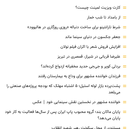
=
کارت ویزیت لمینت چیست؟
=
از بامداد تا شب خمار
=
شرط تارانتینو برای ساخت دنباله «روزی روزگاری در هالیوود»
=
جعفر جکسون در دنیای سینما ماند
=
افزایش فروش شعر با اکران فیلم نولان
=
علیرضا قربانی در شیراز، قمصری در تبریز
=
بردلی کوپر و جی‌جی حدید مخفیانه ازدواج کرده‌اند؟
=
فرزندان خواننده مشهور برای وداع به بیمارستان رفتند
=
پشت‌پرده بازار لوله استیل؛ ۵ اشتباه مهلک که بودجه پروژه‌های صنعتی را
می‌بلعد
=
خواننده مشهور در نخستین نقش سینمایی خود |‌ عکس
=
پایان ماکان بند؛ گروه محبوب پاپ ایران پس از سال‌ها فعالیت به کار خود
پایان می‌دهد؟
=
مستندی از محل سکونت رهبر شهید انقلاب