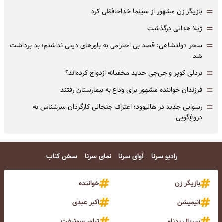
=
بازیگر زن مشهور از سینما خداحافظی کرد
=
ژیلا هدائی درگذشت
=
سحر دولتشاهی: قصد بی احترامی به باورهای دینی نداشتم؛ بد برداشت
شد
=
بردلی کوپر و جی‌جی حدید مخفیانه ازدواج کرده‌اند؟
=
فرزندان خواننده مشهور برای وداع به بیمارستان رفتند
=
رسوایی جدید در هالیوود؛ اعتراف جنجالی کارگردان سرشناس به
دروغ‌گویی
رادیو سرنا
آوای سرنا
نمای سرنا
سخن کتاب
بازیگر زن
خواننده
انیمیشن
اکبر عبدی
سریال بدنام
تیلور سوئیفت