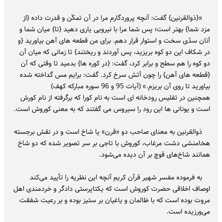
«{ذوالقرنین} گفت: آنچه پروردگارم مرا در آن تمکّن و قدرت داده {از
مزد شما} بهتر است؛ پس شما مرا با نیرویی یاری دهید {تا} میان شما و
آنان سدّی سخت و استوار قرار دهم. برای من قطعه های آهن بیاورید {و
در شکاف این دو کوه بریزید، پس آوردند و ریختند} تا زمانی که میان آن
دو کوه را هم سطح و برابر کرد، گفت: {در کوره ها} بدمید تا وقتی که آن
{قطعه های آهن} را چون آتش سرخ کرد. گفت: برایم مس گداخته شده
بیاورید تا روی آن بریزم.» (آیات 95 و 96 سوره مبارکه کهف)
همچنین در تفلیس رودخانه ای است به نام کورا که برگرفته از نام کورش
است و یونانی ها این رود را سیروس می گفتند که به معنی کوروش است.
ذوالقرنین به معنای صاحب دو «قرن» یا شاخ است و در نقش برجسته
هخامنشی دشت مرغاب، کوروش با تاجی بر سر تصویر شده که دو شاخ
همانند شاخ‌های قوچ بر آن دیده می‌شود.
به فرموده مفسر شهیر قرآن کریم آنچه این نظریه را تأیید می‌کند
اوصاف اخلاقی حضرت کوروش است که یکتاپرستی دادگر و خردمندی اهل
مروت بوده است که با ظالمان و یاغیان بر ستیز بوده و بر رعیت شفقت
می‌ورزیده است.