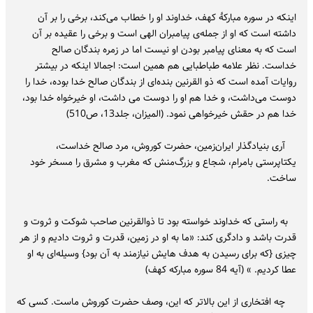
اینکه در سوره مبارکۀ کهف، خداوند او را خطاب می‌کند، برخی را بر آن
داشته است که او از جمله‌ی پیامبران الهی است و برخی را عقیده بر آن
است که به معنای پیامبر بودن او نیست اما در زمره بندگان صالح
خداست. نظر علامه طباطبایی هم همین است: اجمالا اینکه در بیشتر
روایات آمده است که ذو القرنین بنده‌اى از بندگان صالح خدا بوده، خدا را
دوست مى‌‌داشت، و خدا هم او را دوست مى ‌داشت، او خیرخواه خدا بود،
خدا هم در حقش خیرخواهى نمود. (المیزان، جلد13، ص510)
آری بنیادگذار ایران‌زمین، حضرت کوروش، مرد صالح خداست،
یکتاپرستی بامرام، شجاع و بزرگ‌منش که مغرب و مشرق را مسخر خود
ساخت.
به راستی که خداوند خواسته بود تا ذوالقرنین صاحب شوکت و ثروت و
قدرت باشد و دادگری کند: «ما به او در زمین، قدرت و ثروت دادیم و از هر
چیزی {که برای رسیدن به هدف هایش نیازمند به آن بود} وسیله‌ای به او
عطا کردیم. » (آیه 84 سوره مبارکه کهف)
چه افتخاری از این بالاتر که این، وصف حضرت کوروش ماست. کسی که