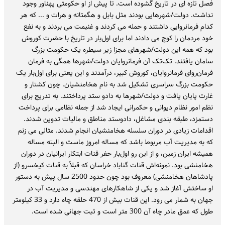
فصل تازه ای در تاریخ گشوده است. تا پیش از او حکومتی پهناور وجود
نداشت. دولت/شهرهایی بودند مثل بابل و هگمتانه و هرات و ... که هر
کدام فرمانروایی داشتند و حمله می کردند و غنیمت می بردند و به نفع
خود مردمان را کوچ می دادند اما برای اول‌بار در تاریخ با حضرت کوروش
بود که همه این دولت/شهرهای مجزا زیر سیطره یک حکومت بزرگ
سامان یافتند. تک‌تک آن فرمانروایان دولت/شهرها همگی به فرمان
فرمان‌روای فرمانروایان، کوروش کبیر، درآمدند و این یعنی برای اول‌بار یک
حکومت بزرگ سراسری تشکیل شد به نام هخامنشیان. چون کشتار و
غارت پایان یافت و دولت/شهرها به دادو ستد پرداختند. به تدریج برای
نظم امور نظام دیوانی و حکمرانی ایجاد شد از جمله نظامی برای پرداخت
دستمزد، طبقه بندی مشاغل، دادوستد مناطق و مالیات تدوین شدند.
اقدامات زیادی در دوران سلسله هخامنشیان انجام شدند. مثالی می زنم
که به مدیریت آب مربوط باشد که مساله امروز ماست و البته مساله
همیشه ایران زمین، و از این رو اول‌بار حفر قنات ابتکار ایرانیان در دوران
هخامنشی بود. نمونه‌اش قنات گناباد خراسان که قبلاً به قنات کیخسرو (از
پادشاهان هخامنشی) معروف بود چون حدود 2500 سال پیش به دستور
او ساختش آغاز شد و یکی از شاهکارهای مهندسی و مدیریت آب در
جهان به شمار می رود. این قنات بیش از 470 حلقه چاه دارد و 33 کیلومتر
طول که عمق مادر چاه آن 300 متر است و ثبت جهانی شده است.