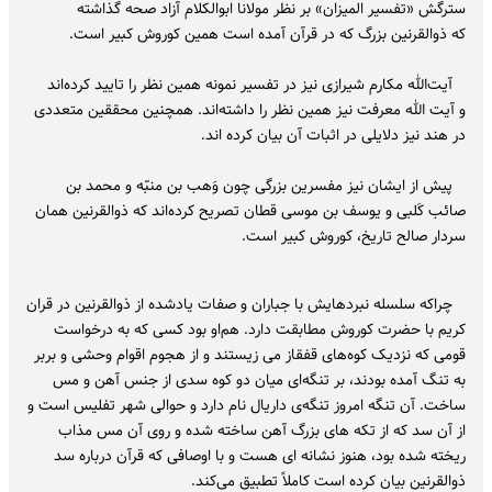
سترگش «تفسیر المیزان» بر نظر مولانا ابوالکلام آزاد صحه گذاشته
که ذوالقرنین بزرگ که در قرآن آمده است همین کوروش کبیر است.
آیت‌الله مکارم شیرازی نیز در تفسیر نمونه همین نظر را تایید کرده‌اند
و آیت الله معرفت نیز همین نظر را داشته‌اند. همچنین محققین متعددی
در هند نیز دلایلی در اثبات آن بیان کرده اند.
پیش از ایشان نیز مفسرین بزرگی چون وَهب بن منبّه و محمد بن
صائب کَلبی و یوسف بن موسی قطان تصریح کرده‌اند که ذوالقرنین همان
سردار صالح تاریخ، کوروش کبیر است.
چراکه سلسله نبردهایش با جباران و صفات یادشده از ذوالقرنین در قران
کریم با حضرت کوروش مطابقت دارد. هم‌او بود کسی که به درخواست
قومی که نزدیک کوه‌های قفقاز می زیستند و از هجوم اقوام وحشی و بربر
به تنگ آمده بودند، بر تنگه‌ای میان دو کوه سدی از جنس آهن و مس
ساخت. آن تنگه امروز تنگه‌ی داریال نام دارد و حوالی شهر تفلیس است و
از آن سد که از تکه های بزرگ آهن ساخته شده و روی آن مس مذاب
ریخته شده بود، هنوز نشانه ای هست و با اوصافی که قرآن درباره سد
ذوالقرنین بیان کرده است کاملاً تطبیق می‌کند.