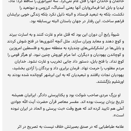
حاکمان و خاندان آنها را قتل عام نمی‌کرد. سه امپراتوری را ساقط کرد: ماد،
لیدیا و بابل اما فرمانروایان آنها یعنی آستیاگ، کرزوس و نبونعید را
نکشت، بلکه به تبعید فرستاد و البته ذلیل نکرد بلکه زندگی خوبی برایشان
فراهم ساخت. این رفتار در جهان باستان البته بی‌سابقه بود.
شیوهٔ رایج آن دوران این بود که قتل عام و غارت کنند و به اسارت ببرند
و کوچ دهند و معابد ویران سازند. مثل آنچه آشوری‌ها در فتح شوش کردند
و بابلی‌ها در لشکرکشی‌های چندباره به منطقه سوریه و فلسطین امروزین
و کوچاندن یهودیان و دیگران. اما مرام کوروش چنین نبود. او هرگز قومی را
کوچ نداد. با فتح بابل، دستور داد جایی تخریب و غارت نشود. خدایان
مردم مغلوب را حرمت نهاد. فرمان برابری داد و بردگان را آزادی بخشید،
یهودیان نجات یافتند و تبعیدیان که به این ابرشهر کوچانده شده بودند به
اورشلیم بازگشتند.
او بزرگ مردی صاحب شوکت بود و یکتاپرستی دادگر. ایرانیان همیشه
تاریخ یزدان پرست بوده اند. مفسر معاصر قرآن حضرت آیت الله جوادی
آملی هم تایید کرده اند که هیچ وقت «بت پرستی و الحاد در ایران نبوده
است».
علامه طباطبایی که در صدق بصیرتش خلاف نیست به تصریح در اثر