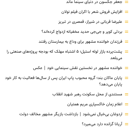
=
جعفر جکسون در دنیای سینما ماند
=
افزایش فروش شعر با اکران فیلم نولان
=
علیرضا قربانی در شیراز، قمصری در تبریز
=
بردلی کوپر و جی‌جی حدید مخفیانه ازدواج کرده‌اند؟
=
فرزندان خواننده مشهور برای وداع به بیمارستان رفتند
=
پشت‌پرده بازار لوله استیل؛ ۵ اشتباه مهلک که بودجه پروژه‌های صنعتی را
می‌بلعد
=
خواننده مشهور در نخستین نقش سینمایی خود |‌ عکس
=
پایان ماکان بند؛ گروه محبوب پاپ ایران پس از سال‌ها فعالیت به کار خود
پایان می‌دهد؟
=
مستندی از محل سکونت رهبر شهید انقلاب
=
اعلام زمان خاکسپاری مریم همتیان
=
اردوغان بی‌خیال نمی‌شود | بازداشت بازیگر مشهور مخالف دولت
=
آریانا گرانده دارد می‌میرد؟