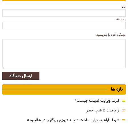
نام
رایانامه
دیدگاه خود را بنویسید:
ارسال دیدگاه
تازه ها
=
کارت ویزیت لمینت چیست؟
=
از بامداد تا شب خمار
=
شرط تارانتینو برای ساخت دنباله «روزی روزگاری در هالیوود»