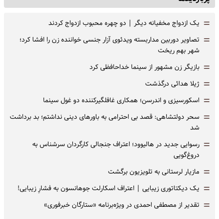
=
یک ازدواج مخفیانه دیگر | دو چهره محبوب ازدواج کردند
=
تصاویر دوربین مداربسته ویدئوی آزار جنسی خواننده زن را افشا کرد؛
شهر بهم ریخت
=
بازیگر زن مشهور از سینما خداحافظی کرد
=
ژیلا هدائی درگذشت
=
اسکورسیزی و اندرسن؛ همکاری غافلگیرکننده دو غول سینما
=
سحر دولتشاهی: قصد بی احترامی به باورهای دینی نداشتم؛ بد برداشت
شد
=
رسوایی جدید در هالیوود؛ اعتراف جنجالی کارگردان سرشناس به
دروغ‌گویی
=
مازیار لرستانی به تلویزیون برگشت
=
یک دیکتاتوری زیبایی | اعتراف اسکارلت جوهانسون به فشارِ زیبایی!
=
تقدیر از مصطفی احمدی در ویژه‌برنامه «ستارگان خبرفوری»