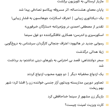
=
مازیار لرستانی به تلویزیون برگشت
=
پایان معمای هشت‌ساله: اثر مسروقه پیکاسو تصادفی پیدا شد
=
یک دیکتاتوری زیبایی | اعتراف اسکارلت جوهانسون به فشارِ زیبایی!
=
تقدیر از مصطفی احمدی در ویژه‌برنامه «ستارگان خبرفوری»
=
اسکورسیزی و اندرسن؛ همکاری غافلگیرکننده دو غول سینما
=
رسوایی جدید در هالیوود؛ اعتراف جنجالی کارگردان سرشناس به دروغ‌گویی
=
ژیلا هدائی درگذشت
=
سحر دولتشاهی: قصد بی احترامی به باورهای دینی نداشتم؛ بد برداشت
شد
=
یک ازدواج مخفیانه دیگر | دو چهره محبوب ازدواج کردند
=
تصاویر دوربین مداربسته ویدئوی آزار جنسی خواننده زن را افشا کرد؛ شهر
بهم ریخت
=
بازیگر زن مشهور از سینما خداحافظی کرد
=
کارت ویزیت لمینت چیست؟