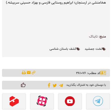
هخامنشی در ارﺳﻨﺠﺎن؛ اﺑﺮاﻫﯿﻢ روﺳﺘﺎیی ﻓﺎرسی و ﺑﻬﺰاد حسینی ﺳﺮﺑﯿﺸﻪ.)
منبع:
تابناک
تخت جمشید
کشف باستان شناسی
کد مطلب: ۳۸۱۰۷۶
با دوستان خود به اشتراک بگذارید: