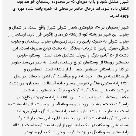
شیراز منتقل شود و یا به موزه‌ای که در محدوده ارسنجان خواهد بود، ‌
انتقال داده شود. اما درحال حاضر در محلی که خمره یافته شده موزه ای
وجود ندارد.
شهر ارسنجان در ۱۲۰ کیلومتری شمال شرقی شیراز واقع است. در شمال و
جنوب این شهر دو رشته کوه از رشته کوره‌های زاگرس قرار دارد. ارسنجان از
جنوب شرقی به خفرک پایین راه دارد. زمین‌های جنوب ارسنجان و جنوب
شرقی خفرک پایین تا دریاچه بختگان به دشت توابع معروف است. این
دشت از ۵۰ آبادی بزرگ و کوچک تشکیل شده است. روستای جلودر،
نخستین روستا از روستاهای توابع ارسنجان است. به نظر می‌رسد جلودر
در کنار راه باستانی اصطخر ـ‌ کرمان قرار داشته است. اصطخری و
فرصت‌الدوله در متون خود به نام و موقعیت آن اشاره کرده‌اند. در سال
۱۳۶۱ پایه ستونی ﻫﻨگام ﺗﻌﺮﯾﺾ ﻣﺴﯿﺮ ﺟﺎدۀ آﺳﻔﺎﻟﺖ ارﺳﻨﺠﺎن- ﻣﺮودﺷﺖ
می‌شود که ﺟﻨﺲ سنگ آن از آهک و ﺑﻪرنگ ﺧﺎکستری و ﺑﻪ ﺷکل
مکعبﻣﺴﺘﻄﯿﻞ دو پله‌ای اﺳﺖ. اﯾﻦ ﯾﺎﻓﺘﻪ ﺑﺎ پایه ستون‌های کاخ‌های
پاسارگاد، ﺗﺨﺖﺟﻤﺸﯿﺪ، ﺑﺮازﺟﺎن و ﻣﺤﻮطه ﻗﺼﺮ اﺑﻮﻧﺼﺮ ﺷﯿﺮاز مقایسه شده
است. به نظر باستان‌شناسان، کشف پایه ستون از ﺗُﻞ ﺟﻠﻮدَر می‌تواند
ﻧﺸﺎنی از آن داﺷﺘﻪ ﺑﺎﺷﺪ که اﯾﻦ ﻣﺤﻮﻃﻪ دارای ﺑﻨﺎیی ﺳﺘﻮندار از دورۀ
ﻫﺨﺎمنشی بوده که ﺗﻨﻬﺎ یک پایهﺳﺘﻮن از آن ﺑﻪدﺳﺖآﻣﺪه اﺳﺖ. (مقاله
پایه ستون ﻣﺤﻮﻃﻪ ﺗُﻞ دروازه ﺟﻠﻮدَر، ﺳﺮنخی از ﯾک ﺑﻨﺎی ﺳﺘﻮﻧﺪار