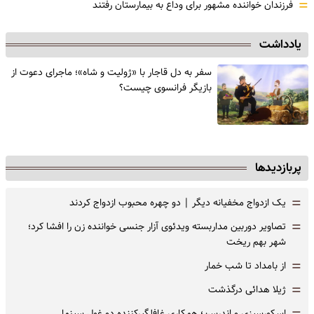
=
فرزندان خواننده مشهور برای وداع به بیمارستان رفتند
یادداشت
سفر به دل قاجار با «ژولیت و شاه»؛ ماجرای دعوت از
‌بازیگر فرانسوی چیست؟
پربازدیدها
=
یک ازدواج مخفیانه دیگر | دو چهره محبوب ازدواج کردند
=
تصاویر دوربین مداربسته ویدئوی آزار جنسی خواننده زن را افشا کرد؛
شهر بهم ریخت
=
از بامداد تا شب خمار
=
ژیلا هدائی درگذشت
اسکورسیزی و اندرسن؛ همکاری غافلگیرکننده دو غول سینما