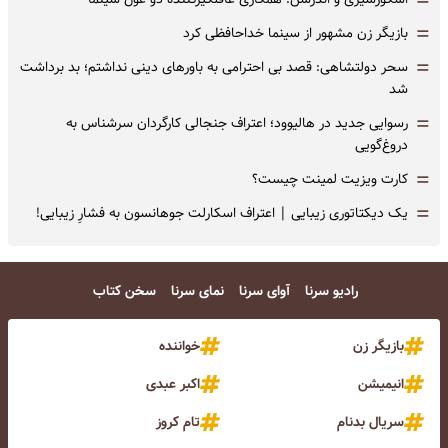
=
=
بازیگر زن مشهور از سینما خداحافظی کرد
=
سحر دولتشاهی: قصد بی احترامی به باورهای دینی نداشتم؛ بد برداشت
شد
=
رسوایی جدید در هالیوود؛ اعتراف جنجالی کارگردان سرشناس به
دروغ‌گویی
=
کارت ویزیت لمینت چیست؟
=
یک دیکتاتوری زیبایی | اعتراف اسکارلت جوهانسون به فشارِ زیبایی!
رادیو سرنا
آوای سرنا
نمای سرنا
سخن کتاب
بازیگر زن
خواننده
انیمیشن
اکبر عبدی
سریال بدنام
تام کروز