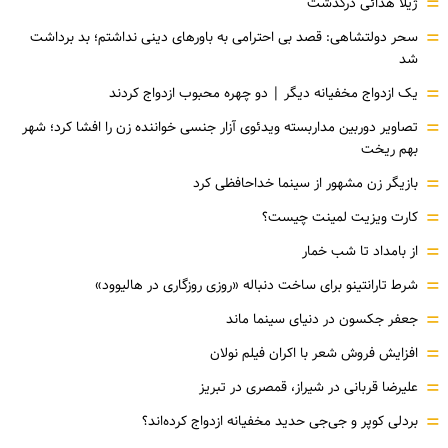
=
ژیلا هدائی درگذشت
=
سحر دولتشاهی: قصد بی احترامی به باورهای دینی نداشتم؛ بد برداشت
شد
=
یک ازدواج مخفیانه دیگر | دو چهره محبوب ازدواج کردند
=
تصاویر دوربین مداربسته ویدئوی آزار جنسی خواننده زن را افشا کرد؛ شهر
بهم ریخت
=
بازیگر زن مشهور از سینما خداحافظی کرد
=
کارت ویزیت لمینت چیست؟
=
از بامداد تا شب خمار
=
شرط تارانتینو برای ساخت دنباله «روزی روزگاری در هالیوود»
=
جعفر جکسون در دنیای سینما ماند
=
افزایش فروش شعر با اکران فیلم نولان
=
علیرضا قربانی در شیراز، قمصری در تبریز
=
بردلی کوپر و جی‌جی حدید مخفیانه ازدواج کرده‌اند؟