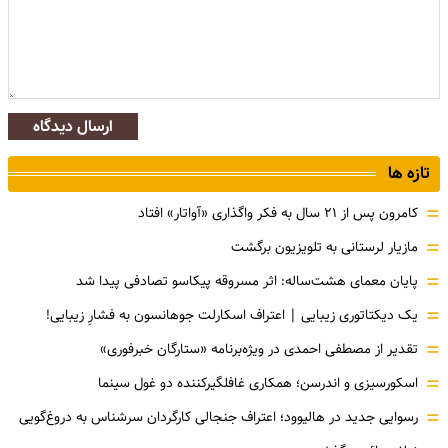
ارسال دیدگاه
تازه ها
=
کامرون پس از ۲۱ سال به فکر واگذاری «آواتار» افتاد
=
مازیار لرستانی به تلویزیون برگشت
=
پایان معمای هشت‌ساله: اثر مسروقه پیکاسو تصادفی پیدا شد
=
یک دیکتاتوری زیبایی | اعتراف اسکارلت جوهانسون به فشارِ زیبایی!
=
تقدیر از مصطفی احمدی در ویژه‌برنامه «ستارگان خبرفوری»
=
اسکورسیزی و اندرسن؛ همکاری غافلگیرکننده دو غول سینما
=
رسوایی جدید در هالیوود؛ اعتراف جنجالی کارگردان سرشناس به دروغ‌گویی