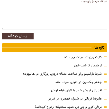
دیدگاه خود را بنویسید:
ارسال دیدگاه
تازه ها
=
کارت ویزیت لمینت چیست؟
=
از بامداد تا شب خمار
=
شرط تارانتینو برای ساخت دنباله «روزی روزگاری در هالیوود»
=
جعفر جکسون در دنیای سینما ماند
=
افزایش فروش شعر با اکران فیلم نولان
=
علیرضا قربانی در شیراز، قمصری در تبریز
=
بردلی کوپر و جی‌جی حدید مخفیانه ازدواج کرده‌اند؟