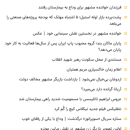
=
فرزندان خواننده مشهور برای وداع به بیمارستان رفتند
=
پشت‌پرده بازار لوله استیل؛ ۵ اشتباه مهلک که بودجه پروژه‌های صنعتی را
می‌بلعد
=
خواننده مشهور در نخستین نقش سینمایی خود |‌ عکس
=
پایان ماکان بند؛ گروه محبوب پاپ ایران پس از سال‌ها فعالیت به کار خود
پایان می‌دهد؟
=
مستندی از محل سکونت رهبر شهید انقلاب
=
اعلام زمان خاکسپاری مریم همتیان
=
اردوغان بی‌خیال نمی‌شود | بازداشت بازیگر مشهور مخالف دولت
=
آریانا گرانده دارد می‌میرد؟
=
عروس ابراهیم تاتلیسس با مسمومیت شدید راهی بیمارستان شد
=
نتفلیکس فیلم جدید نیکلاس کیج را گُم کرد
=
ستاره سریال «سوپرانوز» درگذشت | وداع با یکی از رفقای خوب
=
اولین تصویر بازیگر زن مشهور در نقش مرلین مونرو