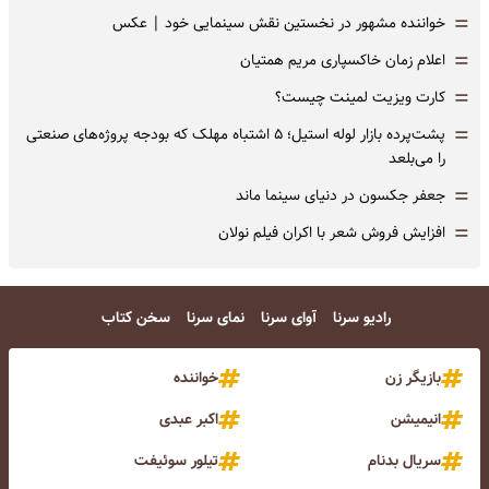
=
خواننده مشهور در نخستین نقش سینمایی خود |‌ عکس
=
اعلام زمان خاکسپاری مریم همتیان
=
کارت ویزیت لمینت چیست؟
=
پشت‌پرده بازار لوله استیل؛ ۵ اشتباه مهلک که بودجه پروژه‌های صنعتی
را می‌بلعد
=
جعفر جکسون در دنیای سینما ماند
=
افزایش فروش شعر با اکران فیلم نولان
رادیو سرنا
آوای سرنا
نمای سرنا
سخن کتاب
بازیگر زن
خواننده
انیمیشن
اکبر عبدی
سریال بدنام
تیلور سوئیفت