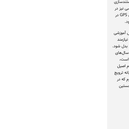
ستندسازی
ی نیز در
همین مسیر در حال حرکت است. ما اطلاعات دقیق تپه‌ها و محوطه‌ها را با استفاده از داده‌های GPS در
د.
اس آموزشی
یازمند
د بدل شود.
 سال‌های
 است،
م اصیل
انه ترویج
م که در
خستین