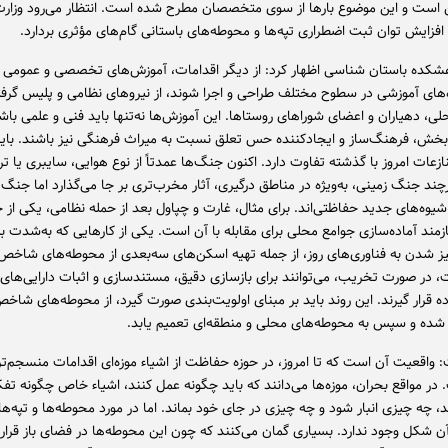
 است و این موضوع بارها از سوی متخصصان مطرح شده است. انتظار می‌رود وزارت
افزایش توان ثبت اضطراری تپه‌ها و محوطه‌های باستانی گام‌های مؤثری بردارد.
کده باستان‌ شناسی اظهار کرد: از دیگر اقدامات، آموزش‌های تخصصی و عمومی ا
‌های آموزشی در سطوح مختلف طراحی و اجرا شوند، از نیروهای نظامی و پلیس گرفته
ی، دهیاران و اعضای شوراهای روستاها. این آموزش‌ها نه‌تنها باید فنی و علمی باش
‌بخش، فرهنگ‌ساز و ایجادکننده حس تعلق نسبت به میراث فرهنگی نیز باشند. باید
عات امروز با گذشته تفاوت دارد. اکنون جنگ‌ها عمدتاً از نوع هوایی، سایبری یا تر
ند جنگ زمینی، به‌ویژه در مناطق درگیری، آثار مخرب‌تری بر جا می‌گذارد اما جنگ‌
 شیوه‌های جدید حفاظتی‌اند. برای مثال، غارت و چپاول بعد از حمله نظامی، یکی از 
مند آماده‌سازی جوامع محلی برای مقابله با آن است. یکی از کارهایی که به‌شدت به 
یز شدن به فناوری‌های روز، از جمله تهیه اسکن‌های سه‌بعدی از محوطه‌های شاخ
ت، در صورت تخریب، می‌توانند برای بازسازی دقیق، مستندسازی و اثبات دارایی‌های
ه قرار گیرند. این روند باید بر مبنای اولویت‌بندی صورت گیرد، از محوطه‌های شاخ
 شده و سپس به محوطه‌های محلی و منطقه‌ای تعمیم یابد.
واقعیت آن است که تا امروز، در حوزه حفاظت از اشیاء موزه‌ای اقدامات منسجم‌
 در مواقع بحران، موزه‌ها می‌دانند که باید چگونه عمل کنند، اشیاء خاص چگونه تف
 چه چیزی انبار شود و چه چیزی در جای خود بماند. اما در مورد محوطه‌ها و تپه‌ها،
ن شکل وجود ندارد. بسیاری گمان می‌کنند که چون این محوطه‌ها در فضای باز قرار د