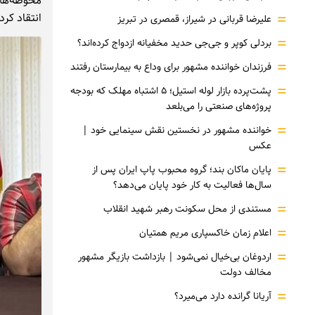
محوطه‌های
=
انتقاد کرد.
علیرضا قربانی در شیراز، قمصری در تبریز
=
بردلی کوپر و جی‌جی حدید مخفیانه ازدواج کرده‌اند؟
=
فرزندان خواننده مشهور برای وداع به بیمارستان رفتند
=
پشت‌پرده بازار لوله استیل؛ ۵ اشتباه مهلک که بودجه
پروژه‌های صنعتی را می‌بلعد
=
خواننده مشهور در نخستین نقش سینمایی خود |‌
عکس
=
پایان ماکان بند؛ گروه محبوب پاپ ایران پس از
سال‌ها فعالیت به کار خود پایان می‌دهد؟
=
مستندی از محل سکونت رهبر شهید انقلاب
=
اعلام زمان خاکسپاری مریم همتیان
=
اردوغان بی‌خیال نمی‌شود | بازداشت بازیگر مشهور
مخالف دولت
=
آریانا گرانده دارد می‌میرد؟