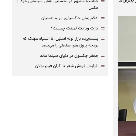
=
بحران‌ها
خواننده مشهور در نخستین نقش سینمایی خود |‌
عکس
=
اعلام زمان خاکسپاری مریم همتیان
=
کارت ویزیت لمینت چیست؟
=
پشت‌پرده بازار لوله استیل؛ ۵ اشتباه مهلک که
بودجه پروژه‌های صنعتی را می‌بلعد
=
جعفر جکسون در دنیای سینما ماند
=
افزایش فروش شعر با اکران فیلم نولان