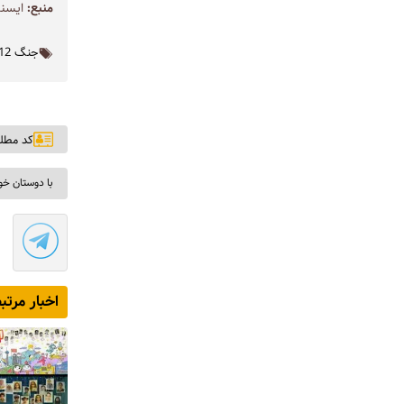
منبع:
ايسنا
جنگ 12 روزه
کد مطلب: ۹
با دوستان خو
اخبار مرتب