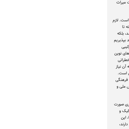
 میراث
ست. لازم
 تا
د، بلکه
 بپذیریم
کیبی
های نوین
خطراتی
آن نیاز
ص است.
 فرهنگی
ص ملی و
تری صورت
کیک و
 این
ارند،