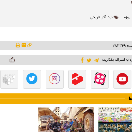
غارت آثار تاریخی
۳۸۳۳۴
د به اشتراک بگذارید:
ط