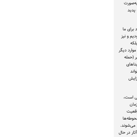
ه‌صورت
 پدید
برای ما
یم و نیز
لکه
وارد دیگر
 (حمله
ناهای
اند
زایش
لی است،
زمان
وقعیت
حوطه‌ها
می‌شوند.
ثار در حال