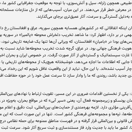
بیعی همچون زلزله، سیل و آتش‌سوزی، با توجه به موقعیت جغرافیایی کشور ما، ب
ا در معرض خطر قرار می‌دهند. در این میان، آسیب‌هایی که از دل منازعات مسلحانه
ه به‌دلیل گستردگی و سرعت، آثار عمیق‌تری برجای می‌گذارند.
ان اینکه اتفاقاتی که در کشورهای همسایه همچون سوریه، عراق و افغانستان رخ داد 
می در بر دارد، اظهار کرد: ما شاهد تخریب دلخراش محوطه «پالمیرا» در سوریه بود
س‌های بودا در «بامیانِ» افغانستان، که ویرانی آن‌ها تنها یک ضایعه تاریخی نبود، ب
 هویت فرهنگی جهانی بود. در عراق، گرچه شدت تخریب محوطه‌ها شاید نسبت به م
ما غارت سیستماتیک و گسترده‌ای از آثار صورت گرفت. در خصوص ایران و بحران اخیر
ا جایی که اطلاعات ما اجازه می‌دهد، خوشبختانه هیچ‌یک از محوطه‌های تاریخی یا ب
ر آسیب نشده‌اند. با این حال، نباید از این واقعیت غافل شویم که این رخداد می‌تو
دی جدید باشد، روندی که ما را وادار سازد تا سرعت عمل خود را در حوزه حفاظت اف
د: یکی از نخستین اقدامات ضروری در این مسیر، تقویت ارتباط با نهادهای بین‌المل
مان یونسکو و زیرمجموعه فعال آن، یعنی «سپر آبی» که در مواقع بحران، به‌ویژه در 
رینی مؤثری دارد. لازمه بهره‌مندی از حمایت‌های بین‌المللی، ثبت دقیق و اعلام م
ه‌ها، تپه‌ها و مجموعه‌های فرهنگی کشور است. تنها در این صورت است که این م
انونی و بین‌المللی قرار گرفته و در فهرست مناطق ممنوعه برای حمله نظامی درج 
تا، کشور ما باید با جدیت وارد فاز مستندسازی و ثبت سریع آثار شود. سرعت ثبت آ