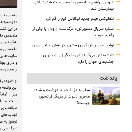
=
عروس ابراهیم تاتلیسس با مسمومیت شدید راهی
بیمارستان شد
معصومه مص
=
نتفلیکس فیلم جدید نیکلاس کیج را گُم کرد
«دوشنبه‌ها
=
ستاره سریال «سوپرانوز» درگذشت | وداع با یکی از
در این نشس
رفقای خوب
متعددی دارد
به‌گونه‌ای
=
اولین تصویر بازیگر زن مشهور در نقش مرلین مونرو
مقدماتی مح
=
دانشمندان می‌گویند این بازیگر زن، زیباترین
سایت‌هایی ه
چشم‌های جهان را دارد
و دارای پو
از محدوده‌ه
یادداشت
این واقعه 
سفر به دل قاجار با «ژولیت و شاه»؛
میزان آمادگ
ماجرای دعوت از ‌بازیگر فرانسوی
است. ما با
چیست؟
طبقه‌بندی 
تهدیدهای ف
تجاوز به ع
غیرقانونی و