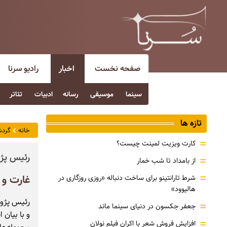
صفحه نخست
اخبار
رادیو سرنا
سینما
موسیقی
رسانه
ادبیات
تئاتر
تازه ها
خانه
گردش
=
کارت ویزیت لمینت چیست؟
رئیس پژو
=
از بامداد تا شب خمار
=
غارت و 
شرط تارانتینو برای ساخت دنباله «روزی روزگاری در
هالیوود»
رئیس پژوه
=
جعفر جکسون در دنیای سینما ماند
و با بیان 
=
افزایش فروش شعر با اکران فیلم نولان