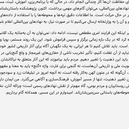
ای حفاظت آن‌ها کار چندانی انجام داد، در حالی که با برنامه‌ریزی، آموزش، ثبت، م
 نهادهای بین‌المللی، می‌توان گام‌های مهمی برداشت. اکنون پژوهشکده باستان‌شناس
م و آن را به وزارتخانه ارسال می‌کنیم تا در صورت نیاز، به نهادهای بین‌المللی اعلام شو
 بر اینکه این فرایند امری مقطعی نیست، ادامه داد: نمی‌توان به آن به‌مثابه یک کل
کرد که در یک بازه زمانی برگزار و سپس فراموش شود. این یک روند مستمر، پویا و ن
 است. باید تلاش کنیم تا هر ایرانی، به یک نگهبان آگاه برای آثار تاریخی کشور خو
نباید از آن غفلت کنیم، تأثیر تخریب ناشی از حفاری‌های غیرمجاز و ولع گنج‌یابی در
اید این ذهنیت را تغییر دهیم. مردم باید بیاموزند که این آثار متعلق به نیاکانشان
یت ملی و تاریخی آن‌هاست، نه گنجی برای غارت. واژه «گنج» باید به معنا و مفهو
، آن‌گونه که در متون کهن به‌کار رفته است، نه آنچه امروز در تبلیغات زرد و سودجوی
ن تغییر ذهنیت، تنها از مسیر آموزش، فرهنگ‌سازی و آگاهی می‌گذرد. من ایمان دار
قش روستاییان و مردم بومی، گاه مهم‌تر از نقش نهادهای رسمی است؛ چراکه آنان، ن
طه‌های باستانی سرزمین‌شان‌اند. امیدوارم در این مسیر، همدلانه گام برداریم.