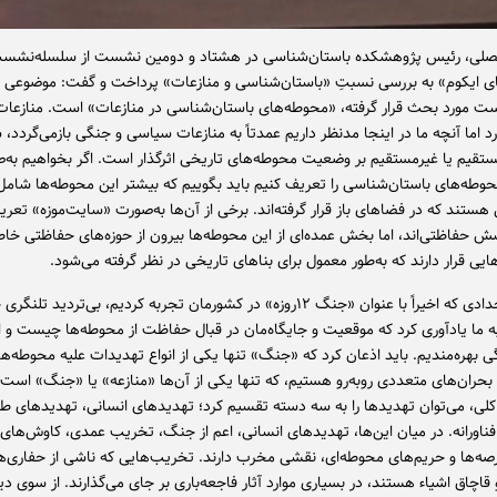
لی، رئیس پژوهشکده باستان‌شناسی در هشتاد و دومین نشست از سلسله‌نشست
ی ایکوم» به بررسی نسبتِ «باستان‌شناسی و منازعات» پرداخت و گفت: موضوعی ک
ت مورد بحث قرار گرفته، «محوطه‌های باستان‌شناسی در منازعات» است. منازعات
 اما آنچه ما در اینجا مدنظر داریم عمدتاً به منازعات سیاسی و جنگی بازمی‌گردد،
 مستقیم یا غیرمستقیم بر وضعیت محوطه‌های تاریخی اثرگذار است. اگر بخواهیم به‌
وطه‌های باستان‌شناسی را تعریف کنیم باید بگوییم که بیشتر این محوطه‌ها شامل ت
ستند که در فضاهای باز قرار گرفته‌اند. برخی از آن‌ها به‌صورت «سایت‌موزه» تعری
شش حفاظتی‌اند، اما بخش عمده‌ای از این محوطه‌ها بیرون از حوزه‌های حفاظتی خا
ایی قرار دارند که به‌طور معمول برای بناهای تاریخی در نظر گرفته می‌شود.
او افزود: رخدادی که اخیراً با عنوان «جنگ ۱۲روزه» در کشورمان تجربه کردیم، بی‌تردید 
به ما یادآوری کرد که موقعیت و جایگاه‌مان در قبال حفاظت از محوطه‌ها چیست و ا
ی بهره‌مندیم. باید اذعان کرد که «جنگ» تنها یکی از انواع تهدیدات علیه محوطه‌ه
 بحران‌های متعددی روبه‌رو هستیم، که تنها یکی از آن‌ها «منازعه» یا «جنگ» است.
کلی، می‌توان تهدیدها را به سه دسته تقسیم کرد؛ تهدیدهای انسانی، تهدیدهای ط
ناورانه. در میان این‌ها، تهدیدهای انسانی، اعم از جنگ، تخریب عمدی، کاوش‌های 
رصه‌ها و حریم‌های محوطه‌ای، نقشی مخرب دارند. تخریب‌هایی که ناشی از حفاری‌ه
 قاچاق اشیاء هستند، در بسیاری موارد آثار فاجعه‌باری بر جای می‌گذارند. از سوی دی