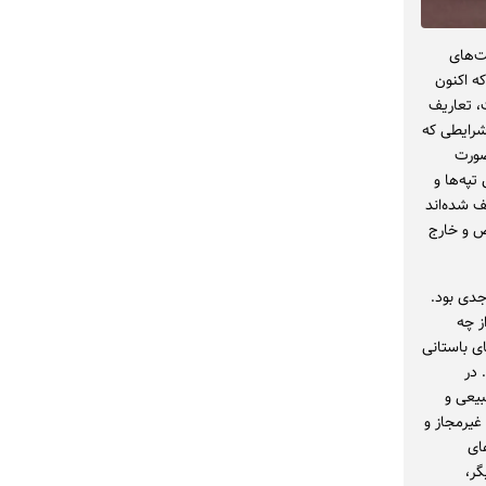
‌های
ه اکنون
، تعاریف
 شرایطی که
صورت
په‌ها و
ف شده‌اند
ص و خارج
تلنگری جدی بود.
ز چه
ای باستانی
 در
بیعی و
غیرمجاز و
ای
گر،