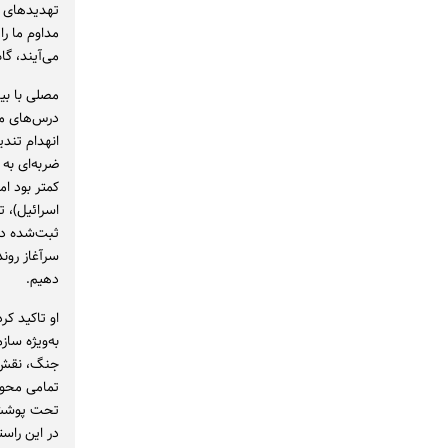
تهدیدهای ط
مداوم ما ر
می‌آیند، گا
مصلی با بی
درس‌های مه
انهدام تندی
ضربه‌ای به
کمتر بود ا
اسرائیل)، ت
ثبت‌شده دچا
سرآغاز رون
دهیم.
او تاکید کر
به‌ویژه ساز
جنگ، نقش‌آف
تمامی محوط
تحت پوشش ق
در این راس