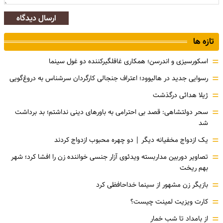
ارسال دیدگاه
تازه ها
=
اسکورسیزی و اندرسن؛ همکاری غافلگیرکننده دو غول سینما
=
رسوایی جدید در هالیوود؛ اعتراف جنجالی کارگردان سرشناس به دروغ‌گویی
=
ژیلا هدائی درگذشت
=
سحر دولتشاهی: قصد بی احترامی به باورهای دینی نداشتم؛ بد برداشت
شد
=
یک ازدواج مخفیانه دیگر | دو چهره محبوب ازدواج کردند
=
تصاویر دوربین مداربسته ویدئوی آزار جنسی خواننده زن را افشا کرد؛ شهر
بهم ریخت
=
بازیگر زن مشهور از سینما خداحافظی کرد
=
کارت ویزیت لمینت چیست؟
=
از بامداد تا شب خمار