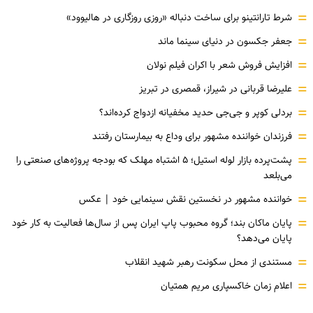
=
شرط تارانتینو برای ساخت دنباله «روزی روزگاری در هالیوود»
=
جعفر جکسون در دنیای سینما ماند
=
افزایش فروش شعر با اکران فیلم نولان
=
علیرضا قربانی در شیراز، قمصری در تبریز
=
بردلی کوپر و جی‌جی حدید مخفیانه ازدواج کرده‌اند؟
=
فرزندان خواننده مشهور برای وداع به بیمارستان رفتند
=
پشت‌پرده بازار لوله استیل؛ ۵ اشتباه مهلک که بودجه پروژه‌های صنعتی را
می‌بلعد
=
خواننده مشهور در نخستین نقش سینمایی خود |‌ عکس
=
پایان ماکان بند؛ گروه محبوب پاپ ایران پس از سال‌ها فعالیت به کار خود
پایان می‌دهد؟
=
مستندی از محل سکونت رهبر شهید انقلاب
=
اعلام زمان خاکسپاری مریم همتیان