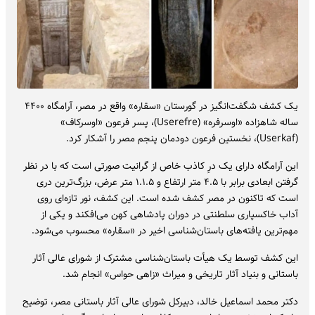
یک کشف شگفت‌انگیز در گورستان «سقاره» واقع در مصر، آرامگاه ۴۴۰۰
ساله شاهزاده «اوسرفره» (Userefre)، پسر فرعون «اوسرکاف»
(Userkaf)، نخستین فرعون دودمان پنجم مصر را آشکار کرد.
این آرامگاه دارای یک درِ کاذب خاص از گرانیت صورتی است که با در نظر
گرفتن ابعادی برابر با ۴.۵ متر ارتفاع و ۱.۱.۵ متر عرض، بزرگ‌ترین دری
است که تاکنون در مصر کشف شده است. این کشف، نور تازه‌ای روی
آداب خاکسپاری سلطنتی در دوران پادشاهی کهن می‌افکند و یکی از
مهم‌ترین یافته‌های باستان‌شناسی اخیر در «سقاره» محسوب می‌شود.
این کشف توسط یک هیأت باستان‌شناسی مشترک از شورای عالی آثار
باستانی و بنیاد آثار تاریخی و میراث «زاهی حواس» انجام شد.
دکتر محمد اسماعیل خالد، دبیرکل شورای عالی آثار باستانی مصر، توضیح