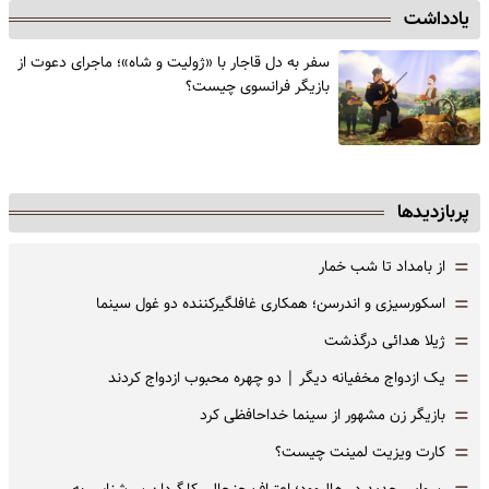
یادداشت
سفر به دل قاجار با «ژولیت و شاه»؛ ماجرای دعوت از
‌بازیگر فرانسوی چیست؟
پربازدیدها
=
از بامداد تا شب خمار
=
اسکورسیزی و اندرسن؛ همکاری غافلگیرکننده دو غول سینما
=
ژیلا هدائی درگذشت
=
یک ازدواج مخفیانه دیگر | دو چهره محبوب ازدواج کردند
=
بازیگر زن مشهور از سینما خداحافظی کرد
=
کارت ویزیت لمینت چیست؟
رسوایی جدید در هالیوود؛ اعتراف جنجالی کارگردان سرشناس به