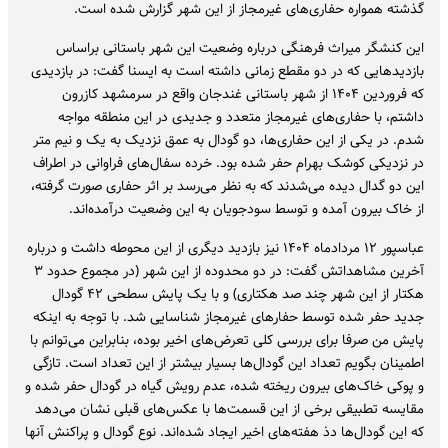
گذشته همواره حفاری‌های غیرمجاز از این شهر گزارش شده است.
این کنشگر میراث فرهنگی درباره وضعیت این شهر باستانی براساس
بازدیدهایی که در دو مقطع زمانی داشته است به ایسنا گفت: در بازدیدی
که فروردین ۱۴۰۴ از شهر باستانی غندجان واقع در سرمشهد کازرون
داشتم، با حفاری‌های غیرمجاز متعدد و جدیدی در این منطقه مواجه
شدم. در یکی از این حفاری‌ها، دو گودال به عمق نزدیک به یک و نیم متر
در نزدیکی کوشک بهرام حفر شده بود. خرده سفال‌های فراوانی در اطراف
این دو گدال دیده می‌شدند که به نظر می‌رسد بر اثر حفاری صورت گرفته،
از خاک بیرون آمده و توسط سودجویان به این وضعیت درآمده‌اند.
عباسپور ۱۲ مردادماه ۱۴۰۴ نیز بازدید دیگری از این محوطه داشت و درباره
آخرین مشاهداتش گفت: در دو محدوده از این شهر (در مجموع حدود ۳
هکتار از این شهر چند صد هکتاری) و با یک پایش سطحی ۴۲ گودال
جدید حفر شده توسط حفارهای غیرمجاز شناسایی شد. با توجه به اینکه
پایش من صرفا برای بررسی کلی تعرض‌های اخیر بوده، بنابراین می‌توانم با
اطمینان بگویم تعداد این گودال‌ها بسیار بیشتر از این تعداد است. تازگی
و پوکی خاک‌های بیرون ریخته شده، عدم رویش گیاه در گودال حفر شده و
مقایسه تطبیقی برخی از این قسمت‌ها با عکس‌های قبلی نشان می‌دهد
که این گودال‌ها دذ هفته‌های اخیر ایجاد شده‌اند. نوع گودال و پراکنش آنها