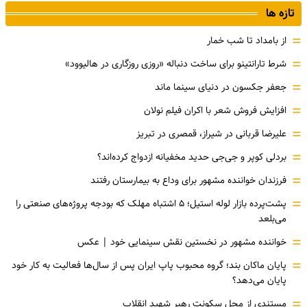
تازه ها
=
از بامداد تا شب خمار
=
شرط تارانتینو برای ساخت دنباله «روزی روزگاری در هالیوود»
=
جعفر جکسون در دنیای سینما ماند
=
افزایش فروش شعر با اکران فیلم نولان
=
علیرضا قربانی در شیراز، قمصری در تبریز
=
بردلی کوپر و جی‌جی حدید مخفیانه ازدواج کرده‌اند؟
=
فرزندان خواننده مشهور برای وداع به بیمارستان رفتند
=
پشت‌پرده بازار لوله استیل؛ ۵ اشتباه مهلک که بودجه پروژه‌های صنعتی را
می‌بلعد
=
خواننده مشهور در نخستین نقش سینمایی خود |‌ عکس
=
پایان ماکان بند؛ گروه محبوب پاپ ایران پس از سال‌ها فعالیت به کار خود
پایان می‌دهد؟
=
مستندی از محل سکونت رهبر شهید انقلاب