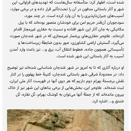
شده است، اظهار کرد: متأسفانه سال‌هاست که تهدیدهای فراوانی، این
شهر و آثار باستانی مدفون در آن را تحت‌تأثیر قرار داده و در برخی موارد،
آسیب‌های جبران‌ناپذیری را به آن وارد کرده است. در چند مورد،
سودجویان آن‌قدر حریم امن برای خودشان متصور بوده‌اند که با بیل
مکانیکی به جان آثار این شهر افتاده و نسبت به حفاری غیرمجاز اقدام
کرده‌اند. علاوه‌بر حفاری‌های پرشمار غیرمجازی که در شهر غندجان صورت
می‌گیرد، گسترش اراضی کشاورزی، عبور بدون ضابطۀ زیرساخت‌ها و
تأسیساتی همچون جاده، خطوط انتقال آب، برق و... نیز باعث وارد آمدن
آسیب به آثار باستانی این شهر شده است.
او درباره آثاری که تا به امروز در شهر غندجان شناسایی شده‌اند نیز توضیح
داد: در محدودۀ شرقی شهر باستانی غندجان، کتیبۀ خط پهلوی را در کنار
نقش برجستۀ بهرام دوم داریم که هر دوی آنها در فهرست آثار ملی ایران،
ثبت شده‌اند. علاوه‌بر این، بخش‌هایی از برخی بناهای این شهر نیز از خاک
بیرون مانده‌اند که از جملۀ آنها می‌توان به کوشک بهرام، تُل نقاره، تُل
خندق و... اشاره کرد.