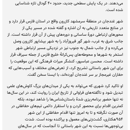
می‌دهند. در یک پایش سطحی جدید، حدود ۴۰ گودال تازه شناسایی
شده است.
شهر غندجان در منطقۀ سرمشهد کازرون واقع در استان فارس قرار دارد و
در منابع متعدد تاریخی به آن اشاره و گفته شده در مسیر یکی از
محورهای ارتباطی دورۀ ساسانی و دوره‌های پیش از آن قرار داشته است. از
جانب شرق به غرب، شهر گور فیروزآباد را به شهر بیشاپور کازرون وصل
می‌کرده و از جانب شمال به جنوب نیز در نزدیکی مسیر ارتباطی شهر
استخر به شهرها و محوطه‌های پس‌کرانۀ خلیج فارس از جمله سیراف قرار
داشته است. محسن عباسپور، کنشگر میراث‌ فرهنگی که این موقعیت را
برای این شهر باستانی تشریح کرد، از تعرض‌های مختلف و آسیب‌هایی که
حفاران غیرمجاز بر سر غندجان آورده‌اند، با ایسنا سخن گفت.
او تاکید کرد شهری که می‌تواند به یکی از میدان‌های بزرگ کاوش‌های علمی
تبدیل شود و ناگفته‌های فراوانی از تاریخ ایران را روایت کند، در این سال‌ها
نه تنها حضور برنامه‌ریزی شدۀ باستان‌شناس‌ها را شاهد نبوده، بلکه
کمترین اقدام برای محصور کردن و یا استقرار دائمی تیم‌های حفاظتی در
آن صورت نگرفته و تا به امروز تنها اقدام حفاظتی از این شهر
۹۵۴هکتاری، گشت‌زنی‌های معمول و پراکنده بوده است. شدت
بی‌توجهی‌ها نسبت به این شهر باستانی تا آنجاست که در سال‌های