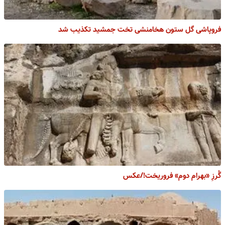
فروپاشی گل ستون هخامنشی تخت جمشید تکذیب شد
گُرزِ «بهرام دوم» فروریخت!/عکس