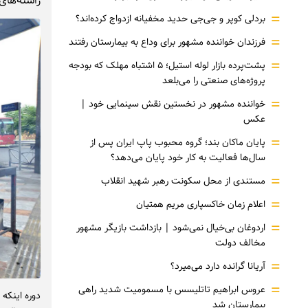
راسته‌های
=
بردلی کوپر و جی‌جی حدید مخفیانه ازدواج کرده‌اند؟
=
فرزندان خواننده مشهور برای وداع به بیمارستان رفتند
=
پشت‌پرده بازار لوله استیل؛ ۵ اشتباه مهلک که بودجه
پروژه‌های صنعتی را می‌بلعد
=
خواننده مشهور در نخستین نقش سینمایی خود |‌
عکس
=
پایان ماکان بند؛ گروه محبوب پاپ ایران پس از
سال‌ها فعالیت به کار خود پایان می‌دهد؟
=
مستندی از محل سکونت رهبر شهید انقلاب
=
اعلام زمان خاکسپاری مریم همتیان
=
اردوغان بی‌خیال نمی‌شود | بازداشت بازیگر مشهور
مخالف دولت
=
آریانا گرانده دارد می‌میرد؟
=
عروس ابراهیم تاتلیسس با مسمومیت شدید راهی
دوره اینکه
بیمارستان شد