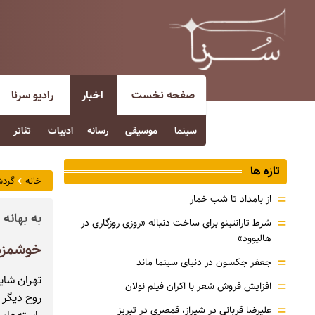
صفحه نخست
اخبار
رادیو سرنا
سینما
موسیقی
رسانه
ادبیات
تئاتر
تازه ها
خانه
گردش
=
از بامداد تا شب خمار
به بهانه
=
شرط تارانتینو برای ساخت دنباله «روزی روزگاری در
هالیوود»
خوشمزه‌
=
جعفر جکسون در دنیای سینما ماند
تهران شاید
=
افزایش فروش شعر با اکران فیلم نولان
روح دیگر 
=
علیرضا قربانی در شیراز، قمصری در تبریز