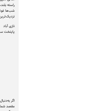
راسته بلند
شب‌ها غوغای
نزدیک‌ترین 
نازی آباد
پایتخت سان
اگر به‌دنبا
مقصد شماست