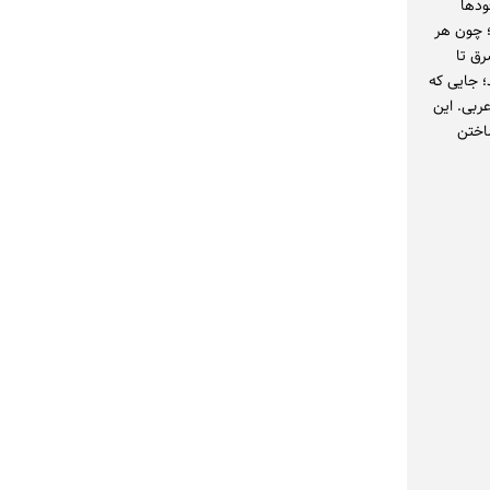
ودها
؛ چون هر
رق تا
؛ جایی که
ربی. این
اختن