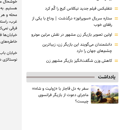
خوشحال می‌
=
هستیم. به 
نتفلیکس فیلم جدید نیکلاس کیج را گُم کرد
محله و هر 
=
ستاره سریال «سوپرانوز» درگذشت | وداع با یکی از
غرب، راسته
رفقای خوب
فرقی نمی‌ک
=
اولین تصویر بازیگر زن مشهور در نقش مرلین مونرو
خیابان‌ها 
خاطره‌های 
=
دانشمندان می‌گویند این بازیگر زن، زیباترین
چشم‌های جهان را دارد
خیابان باب
=
نوستالژی در
کاهش وزن شگفت‌انگیز بازیگر مشهور زن
یادداشت
سفر به دل قاجار با «ژولیت و شاه»؛
ماجرای دعوت از ‌بازیگر فرانسوی
چیست؟