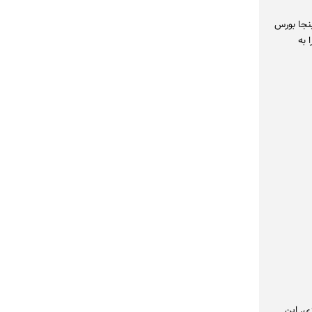
نجا بورس
 به
ی. این