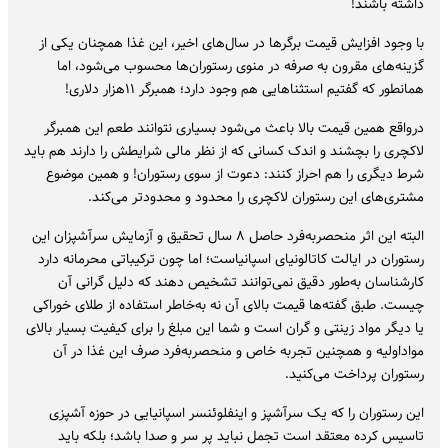
داشته باشند!
با وجود افزایش قیمت برگرها در سال‌های اخیر، این غذا همچنان یکی از
گزینه‌های مقرون به صرفه در منوی رستوران‌ها محسوب می‌شود، اما
همانطور که گفتیم استثناهایی هم وجود دارد؛ همبرگر ۱۱هزار دلاری!
درواقع همین قیمت بالا باعث می‌شود بسیاری نتوانند طعم این همبرگر
لاکچری را بچشند و اندک کسانی که از نظر مالی شرایطش را دارند هم باید
شرط دیگری را هم احراز کنند: دعوت از سوی رستوران! و همین موضوع
مشتری‌های این رستوران لاکچری را محدود و محدودتر می‌کند.
البته این اثر منحصربه‌فرد حاصل ۸ سال تحقیق و آزمایش سرآشپزان این
رستوران در ایالت کاتالونیای اسپانیاست؛ اما چون ترکیباتی محرمانه دارد
کارشناسان به‌طور دقیق نمی‌توانند تشخیص دهند که دلیل گرانی آن
چیست. طبق گفته‌ها قیمت بالای آن نه به‌خاطر استفاده از طلای خوراکی
یا دیگر مواد زینتی و گران است و شما این مبلغ را برای کیفیت بسیار بالای
مواداولیه و همچنین تجربه خاص و منحصربه‌فرد صرف این غذا در آن
رستوران پرداخت می‌کنید.
این رستوران را که یک سرآشپز و اینفلوئنسر اسپانیایی در حوزه آشپزی
تاسیس کرده معتقد است تجمل نباید پر سر و صدا باشد؛ بلکه باید