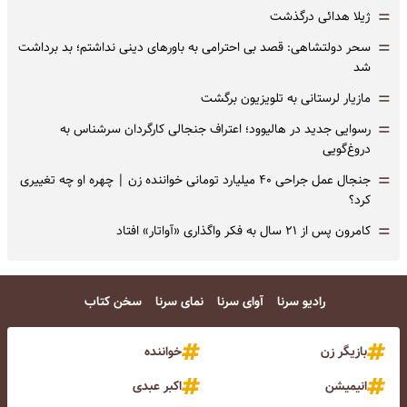
=
ژیلا هدائی درگذشت
=
سحر دولتشاهی: قصد بی احترامی به باورهای دینی نداشتم؛ بد برداشت
شد
=
مازیار لرستانی به تلویزیون برگشت
=
رسوایی جدید در هالیوود؛ اعتراف جنجالی کارگردان سرشناس به
دروغ‌گویی
=
جنجال عمل جراحی ۴۰ میلیارد تومانی خواننده زن | چهره او چه تغییری
کرد؟
=
کامرون پس از ۲۱ سال به فکر واگذاری «آواتار» افتاد
رادیو سرنا
آوای سرنا
نمای سرنا
سخن کتاب
بازیگر زن
خواننده
انیمیشن
اکبر عبدی