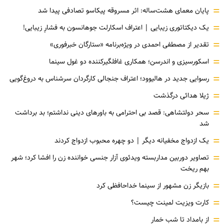
=
پایان معمای هشت‌ساله: اثر مسروقه پیکاسو تصادفی پیدا شد
=
یک دیکتاتوری زیبایی | اعتراف اسکارلت جوهانسون به فشارِ زیبایی!
=
تقدیر از مصطفی احمدی در ویژه‌برنامه «ستارگان خبرفوری»
=
اسکورسیزی و اندرسن؛ همکاری غافلگیرکننده دو غول سینما
=
رسوایی جدید در هالیوود؛ اعتراف جنجالی کارگردان سرشناس به دروغ‌گویی
=
ژیلا هدائی درگذشت
=
سحر دولتشاهی: قصد بی احترامی به باورهای دینی نداشتم؛ بد برداشت
شد
=
یک ازدواج مخفیانه دیگر | دو چهره محبوب ازدواج کردند
=
تصاویر دوربین مداربسته ویدئوی آزار جنسی خواننده زن را افشا کرد؛ شهر
بهم ریخت
=
بازیگر زن مشهور از سینما خداحافظی کرد
=
کارت ویزیت لمینت چیست؟
=
از بامداد تا شب خمار