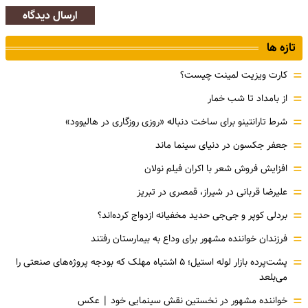
ارسال دیدگاه
تازه ها
=
کارت ویزیت لمینت چیست؟
=
از بامداد تا شب خمار
=
شرط تارانتینو برای ساخت دنباله «روزی روزگاری در هالیوود»
=
جعفر جکسون در دنیای سینما ماند
=
افزایش فروش شعر با اکران فیلم نولان
=
علیرضا قربانی در شیراز، قمصری در تبریز
=
بردلی کوپر و جی‌جی حدید مخفیانه ازدواج کرده‌اند؟
=
فرزندان خواننده مشهور برای وداع به بیمارستان رفتند
=
پشت‌پرده بازار لوله استیل؛ ۵ اشتباه مهلک که بودجه پروژه‌های صنعتی را
می‌بلعد
=
خواننده مشهور در نخستین نقش سینمایی خود |‌ عکس