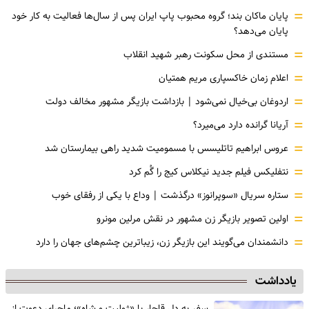
=
پایان ماکان بند؛ گروه محبوب پاپ ایران پس از سال‌ها فعالیت به کار خود
پایان می‌دهد؟
=
مستندی از محل سکونت رهبر شهید انقلاب
=
اعلام زمان خاکسپاری مریم همتیان
=
اردوغان بی‌خیال نمی‌شود | بازداشت بازیگر مشهور مخالف دولت
=
آریانا گرانده دارد می‌میرد؟
=
عروس ابراهیم تاتلیسس با مسمومیت شدید راهی بیمارستان شد
=
نتفلیکس فیلم جدید نیکلاس کیج را گُم کرد
=
ستاره سریال «سوپرانوز» درگذشت | وداع با یکی از رفقای خوب
=
اولین تصویر بازیگر زن مشهور در نقش مرلین مونرو
=
دانشمندان می‌گویند این بازیگر زن، زیباترین چشم‌های جهان را دارد
یادداشت
سفر به دل قاجار با «ژولیت و شاه»؛ ماجرای دعوت از