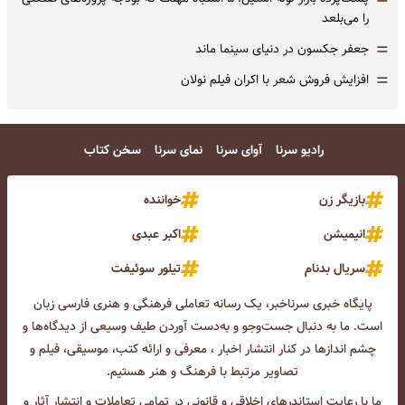
=
را می‌بلعد
=
جعفر جکسون در دنیای سینما ماند
=
افزایش فروش شعر با اکران فیلم نولان
رادیو سرنا
آوای سرنا
نمای سرنا
سخن کتاب
بازیگر زن
خواننده
انیمیشن
اکبر عبدی
سریال بدنام
تیلور سوئیفت
پایگاه خبری سرناخبر، یک رسانه تعاملی فرهنگی و هنری فارسی زبان
است. ما به دنبال جست‌و‌جو و به‌دست آوردن طیف وسیعی از دیدگاه‌ها و
چشم انداز‌ها در کنار انتشار اخبار ، معرفی و ارائه کتب، موسیقی، فیلم و
تصاویر مرتبط با فرهنگ و هنر هستیم.
ما با رعایت استاندرهای اخلاقی و قانونی در تمامی تعاملات و انتشار آثار و