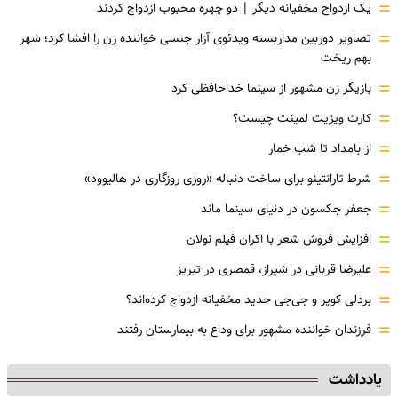
=
یک ازدواج مخفیانه دیگر | دو چهره محبوب ازدواج کردند
=
تصاویر دوربین مداربسته ویدئوی آزار جنسی خواننده زن را افشا کرد؛ شهر
بهم ریخت
=
بازیگر زن مشهور از سینما خداحافظی کرد
=
کارت ویزیت لمینت چیست؟
=
از بامداد تا شب خمار
=
شرط تارانتینو برای ساخت دنباله «روزی روزگاری در هالیوود»
=
جعفر جکسون در دنیای سینما ماند
=
افزایش فروش شعر با اکران فیلم نولان
=
علیرضا قربانی در شیراز، قمصری در تبریز
=
بردلی کوپر و جی‌جی حدید مخفیانه ازدواج کرده‌اند؟
=
فرزندان خواننده مشهور برای وداع به بیمارستان رفتند
یادداشت