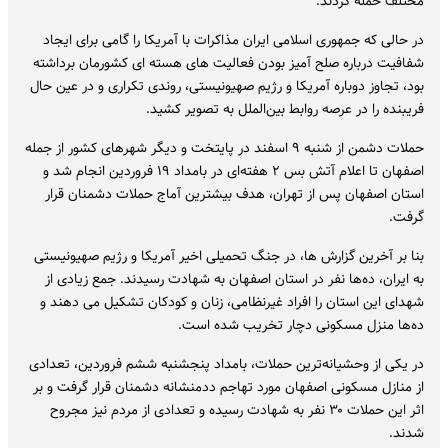
مختلف حمله کردند.
‌در حالی که جمهوری اسلامی ایران مذاکرات با آمریکا را گامی برای ایجاد
شفافیت درباره صلح آمیز بودن فعالیت های هسته ای کشورمان برداشته
بود، تجاوز دوباره آمریکا و رژیم صهیونیستی، روندی تکراری و در عین حال
فریبنده را در عرصه روابط بین‌الملل به تصویر کشید.
حملات دشمن از شنبه ۹ اسفند در پایتخت و دیگر شهرهای کشور از جمله
اصفهان تا اعلام آتش بس ۲ هفته‌ای در بامداد ۱۹ فروردین انجام شد و
استان اصفهان پس از تهران، هدف بیشترین آماج حملات دشمنان قرار
گرفت.
بنا بر آخرین گزارش ها، در جنگ تحمیلی اخیر آمریکا و رژیم صهیونیستی
به ایران، ده‌ها نفر در استان اصفهان به شهادت رسیدند. جمع زیادی از
شهدای این استان را افراد غیرنظامی، زنان و کودکان تشکیل می دهند و
ده‌ها منزل مسکونی دچار تخریب شده است.
در یکی از وحشیانه‌ترین حملات، بامداد پنجشنبه ششم فروردین، تعدادی
از منازل مسکونی اصفهان مورد تهاجم ددمنشانه دشمنان قرار گرفت و بر
اثر این حملات ۳۰ نفر به شهادت رسیده و تعدادی از مردم نیز مجروح
شدند.