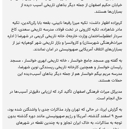
خیابان حکیم اصفهان از جمله دیگر بناهای تاریخی آسیب دیده از
بمباران‌ها هستند.
کرم‌زاده اظهار داشت: تکیه میرزا رفیعا نایینی، بقعه بابا رکن‌الدین، تکیه
مادر شاهزاده، تکیه کازرونی در تخت فولاد، مدرسه تاریخی سعدی، کاخ
سردار اعظم(ساختمان وزارت خارجه)، خانه تاریخی کریمی در شهرضا ( اداره
میراث‌فرهنگی شهرستان) و کاروانسرا و بازار تاریخی شهر کوهپایه نیز از
بمباران‌های ائتلاف آمریکایی صهیونیستی در امان نماندند.
به گفته وی مسجد جامع خوانسار ، خانه تاریخی ابهری خوانسار ، مسجد
رئیسان خوانسار و همچنین کارخانه تاریخی ریسندگی نوین شهرضا،
مدرسه مریم بیگم خوانسار هم از جمله دیگر بناهای آسیب‌دیده این
حملات هستند.
مدیرکل میراث فرهنگی اصفهان تأکید کرد که ارزیابی دقیق‌تر آسیب‌ها در
حال انجام است.
به گزارش ایرنا، در حالی که تهران وارد مذاکرات جدی با واشنگتن شده بود،
صبح ۹ اسفند گذشته، آمریکا و رژیم صهیونیستی مانند دوره گذشته بدون
توجه به مذاکرات، به خاک ایران تجاوز و به چندین نقطه در شهرهای