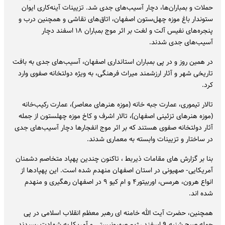
حملات و بمباران‌ها، دچار آسیب‌های جدی شد. تزیینات آینه‌کاری ایوان
ستوندار باغ موزه چهل‌ستون اصفهان، اتاق‌های نقاشی و همچنین درب و
پنجره‌های نفیس آلت و لغت بر اثر موج بمباران ۱۸ اسفند دچار
آسیب‌های جدی شدند.
در همین روز و در پی بمباران استانداری اصفهان، آسیب‌های جدی به بافت
تاریخی شهر و آثار ارزشمند میراث فرهنگی، به ویژه دولتخانه صفوی وارد
کرد.
تالار تیموری، عمارت جبه‌ خانه (موزه هنرهای معاصر)، عمارت رکیب‌خانه
(موزه هنرهای تزئینی اصفهان)، تالار اشرف و کاخ موزه چهلستون از جمله
آثار دولتخانه صفوی هستند که بر اثر موج انفجارها دچار آسیب‌های جدی
در ساختار و تزیینات وابسته به معماری شدند.
بنا بر گزارش های مقامات ذیربط ، تاکنون چندین پهپاد متخاصم دشمنان
آمریکایی- صهیونی در استان اصفهان منهدم شده است. این پهپادها از
انواع هرون، هرمس، اوربیتور۴ و ام کیو ۹ در اصفهان رهگیری و منهدم
شده اند.
همچنین، حضرت آیت الله خامنه ای رهبر معظم انقلاب اسلامی در پی
حمله صبح شنبه ۹ اسفند رژیم صهیونیستی و آمریکا به شهادت رسیدند.