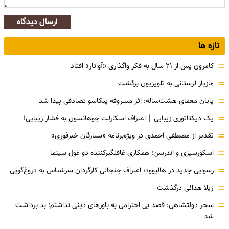
ارسال دیدگاه
تازه ها
=
کامرون پس از ۲۱ سال به فکر واگذاری «آواتار» افتاد
=
مازیار لرستانی به تلویزیون برگشت
=
پایان معمای هشت‌ساله: اثر مسروقه پیکاسو تصادفی پیدا شد
=
یک دیکتاتوری زیبایی | اعتراف اسکارلت جوهانسون به فشارِ زیبایی!
=
تقدیر از مصطفی احمدی در ویژه‌برنامه «ستارگان خبرفوری»
=
اسکورسیزی و اندرسن؛ همکاری غافلگیرکننده دو غول سینما
=
رسوایی جدید در هالیوود؛ اعتراف جنجالی کارگردان سرشناس به دروغ‌گویی
=
ژیلا هدائی درگذشت
=
سحر دولتشاهی: قصد بی احترامی به باورهای دینی نداشتم؛ بد برداشت
شد