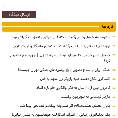
ارسال دیدگاه
تازه ها
=
ستاره دهه شصتی‌ها می‌گوید سکته قلبی بهترین اتفاق زندگی‌اش بود!
=
نوازنده پینک فلوید در فقر درگذشت | نت‌های ماندگار و ثروت ناچیز
=
جنجال عمل جراحی ۴۰ میلیارد تومانی خواننده زن | چهره او چه تغییری
کرد؟
=
جنگ ایران با سلاح تصویر | راز بیلبوردهای جنگی تهران چیست؟
=
افشاگری‌ تکان‌دهنده علیه بازیگر زن متهم به قتل
=
کامرون پس از ۲۱ سال به فکر واگذاری «آواتار» افتاد
=
مازیار لرستانی به تلویزیون برگشت
=
پایان معمای هشت‌ساله: اثر مسروقه پیکاسو تصادفی پیدا شد
=
یک دیکتاتوری زیبایی | اعتراف اسکارلت جوهانسون به فشارِ زیبایی!