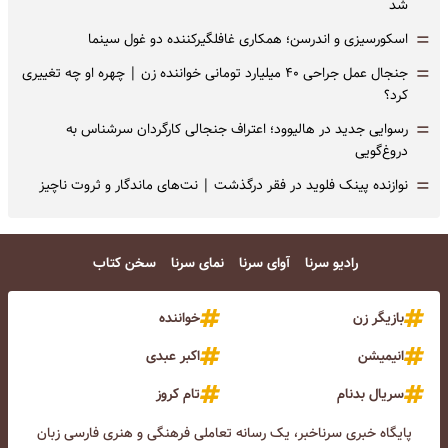
شد
=
اسکورسیزی و اندرسن؛ همکاری غافلگیرکننده دو غول سینما
=
جنجال عمل جراحی ۴۰ میلیارد تومانی خواننده زن | چهره او چه تغییری
کرد؟
=
رسوایی جدید در هالیوود؛ اعتراف جنجالی کارگردان سرشناس به
دروغ‌گویی
=
نوازنده پینک فلوید در فقر درگذشت | نت‌های ماندگار و ثروت ناچیز
رادیو سرنا
آوای سرنا
نمای سرنا
سخن کتاب
بازیگر زن
خواننده
انیمیشن
اکبر عبدی
سریال بدنام
تام کروز
پایگاه خبری سرناخبر، یک رسانه تعاملی فرهنگی و هنری فارسی زبان