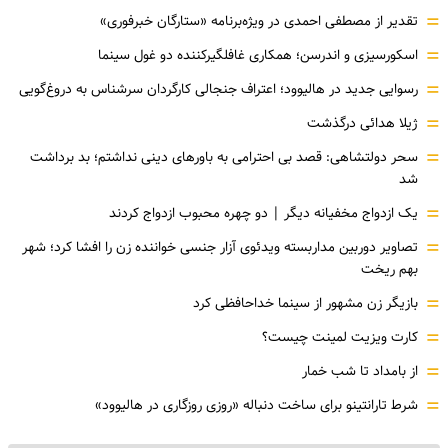
=
تقدیر از مصطفی احمدی در ویژه‌برنامه «ستارگان خبرفوری»
=
اسکورسیزی و اندرسن؛ همکاری غافلگیرکننده دو غول سینما
=
رسوایی جدید در هالیوود؛ اعتراف جنجالی کارگردان سرشناس به دروغ‌گویی
=
ژیلا هدائی درگذشت
=
سحر دولتشاهی: قصد بی احترامی به باورهای دینی نداشتم؛ بد برداشت
شد
=
یک ازدواج مخفیانه دیگر | دو چهره محبوب ازدواج کردند
=
تصاویر دوربین مداربسته ویدئوی آزار جنسی خواننده زن را افشا کرد؛ شهر
بهم ریخت
=
بازیگر زن مشهور از سینما خداحافظی کرد
=
کارت ویزیت لمینت چیست؟
=
از بامداد تا شب خمار
=
شرط تارانتینو برای ساخت دنباله «روزی روزگاری در هالیوود»