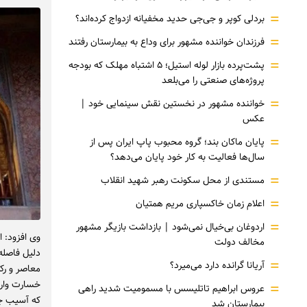
=
بردلی کوپر و جی‌جی حدید مخفیانه ازدواج کرده‌اند؟
=
فرزندان خواننده مشهور برای وداع به بیمارستان رفتند
=
پشت‌پرده بازار لوله استیل؛ ۵ اشتباه مهلک که بودجه
پروژه‌های صنعتی را می‌بلعد
=
خواننده مشهور در نخستین نقش سینمایی خود |‌
عکس
=
پایان ماکان بند؛ گروه محبوب پاپ ایران پس از
سال‌ها فعالیت به کار خود پایان می‌دهد؟
=
مستندی از محل سکونت رهبر شهید انقلاب
=
اعلام زمان خاکسپاری مریم همتیان
=
اردوغان بی‌خیال نمی‌شود | بازداشت بازیگر مشهور
وی افزود: 
مخالف دولت
دلیل فاصله
=
آریانا گرانده دارد می‌میرد؟
معاصر و رکی
خسارت وارد
=
عروس ابراهیم تاتلیسس با مسمومیت شدید راهی
که آسیب جد
بیمارستان شد