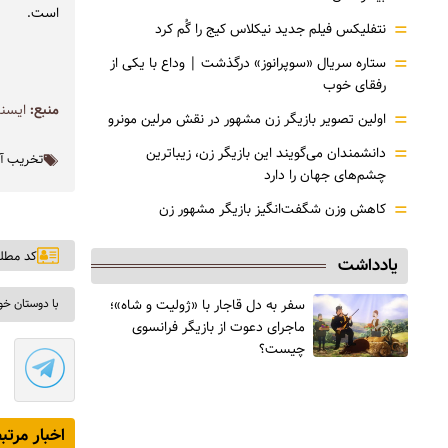
است.
=
نتفلیکس فیلم جدید نیکلاس کیج را گُم کرد
=
ستاره سریال «سوپرانوز» درگذشت | وداع با یکی از
رفقای خوب
منبع:
ايسنا
=
اولین تصویر بازیگر زن مشهور در نقش مرلین مونرو
=
دانشمندان می‌گویند این بازیگر زن، زیباترین
تخریب آث
چشم‌های جهان را دارد
=
کاهش وزن شگفت‌انگیز بازیگر مشهور زن
کد مطلب: ۰
یادداشت
سفر به دل قاجار با «ژولیت و شاه»؛
با دوستان خو
ماجرای دعوت از ‌بازیگر فرانسوی
چیست؟
اخبار مرتب