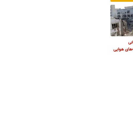
خی
های هوایی