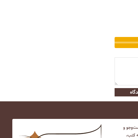
گاه
‌و‌جو و
ه کتب،