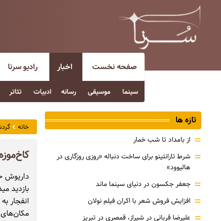
صفحه نخست
اخبار
رادیو سرنا
سینما
موسیقی
رسانه
ادبیات
تئاتر
تازه ها
خانه
گردش
=
از بامداد تا شب خمار
کاخ‌مو
=
شرط تارانتینو برای ساخت دنباله «روزی روزگاری در
هالیوود»
داریوش حی
=
جعفر جکسون در دنیای سینما ماند
بازدید می
=
انفجار به
افزایش فروش شعر با اکران فیلم نولان
مکان‌های 
=
علیرضا قربانی در شیراز، قمصری در تبریز