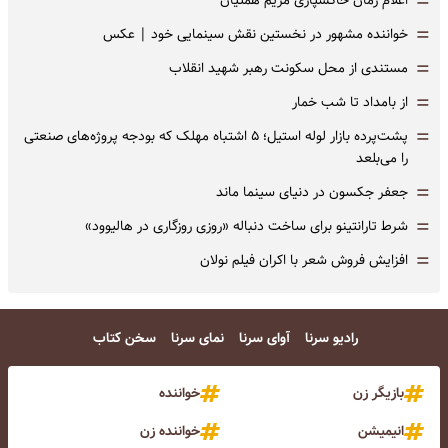
=
اعلام زمان خاکسپاری مریم همتیان
=
خواننده مشهور در نخستین نقش سینمایی خود |‌ عکس
=
مستندی از محل سکونت رهبر شهید انقلاب
=
از بامداد تا شب خمار
=
پشت‌پرده بازار لوله استیل؛ ۵ اشتباه مهلک که بودجه پروژه‌های صنعتی
را می‌بلعد
=
جعفر جکسون در دنیای سینما ماند
=
شرط تارانتینو برای ساخت دنباله «روزی روزگاری در هالیوود»
=
افزایش فروش شعر با اکران فیلم نولان
رادیو سرنا
آوای سرنا
نمای سرنا
سخن کتاب
بازیگر زن
خواننده
انیمیشن
خواننده زن