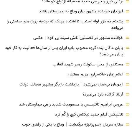
=
بردلی کوپر و جی‌جی حدید مخفیانه ازدواج کرده‌اند؟
=
فرزندان خواننده مشهور برای وداع به بیمارستان رفتند
=
پشت‌پرده بازار لوله استیل؛ ۵ اشتباه مهلک که بودجه پروژه‌های صنعتی را
می‌بلعد
=
خواننده مشهور در نخستین نقش سینمایی خود |‌ عکس
=
پایان ماکان بند؛ گروه محبوب پاپ ایران پس از سال‌ها فعالیت به کار خود
پایان می‌دهد؟
=
مستندی از محل سکونت رهبر شهید انقلاب
=
اعلام زمان خاکسپاری مریم همتیان
=
اردوغان بی‌خیال نمی‌شود | بازداشت بازیگر مشهور مخالف دولت
=
آریانا گرانده دارد می‌میرد؟
=
عروس ابراهیم تاتلیسس با مسمومیت شدید راهی بیمارستان شد
=
نتفلیکس فیلم جدید نیکلاس کیج را گُم کرد
=
ستاره سریال «سوپرانوز» درگذشت | وداع با یکی از رفقای خوب