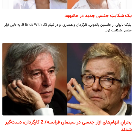
یک شکایتِ جنسی جدید در هالیوود
بلیک لایولی از جاستین بالدونی، کارگردان و همبازی او در فیلم It Ends With US، به دلیل آزار
جنسی شکایت کرد.
بحرانِ اتهام‌های آزار جنسی در سینمای فرانسه/ 2 کارگردان، دست‌گیر
شدند