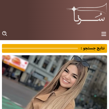
نتایج جستجو :