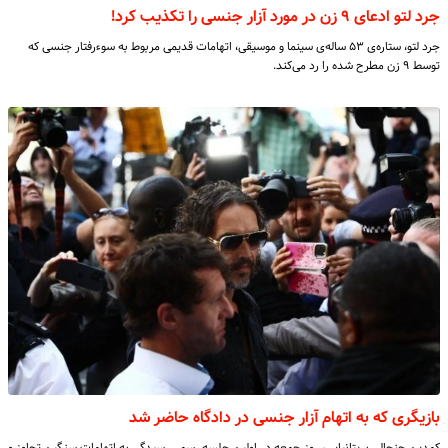
جرد لتو ادعای ۹ زن در مورد آزار جنسی را تکذیب کرد!
جرد لتو، ستاره‌ی ۵۳ سالە‌ی سینما و موسیقی، اتهامات قدیمی مربوط به سوءرفتار جنسی که
توسط ۹ زن مطرح شده را رد می‌کند.
بازیگری که به اتهام آزار جنسی در دادگاه حاضر شد
کمدین جنجالی بریتانیایی، روز جمعه در اولین جلسه رسمی رسیدگی به اتهامات سنگین تجاوز و