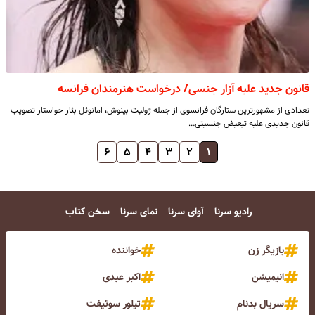
قانون جدید علیه آزار جنسی/ درخواست هنرمندان فرانسه
تعدادی از مشهورترین ستارگان فرانسوی از جمله ژولیت بینوش، امانوئل بئار خواستار تصویب
قانون جدیدی علیه تبعیض جنسیتی…
۶
۵
۴
۳
۲
۱
رادیو سرنا
آوای سرنا
نمای سرنا
سخن کتاب
بازیگر زن
خواننده
انیمیشن
اکبر عبدی
سریال بدنام
تیلور سوئیفت