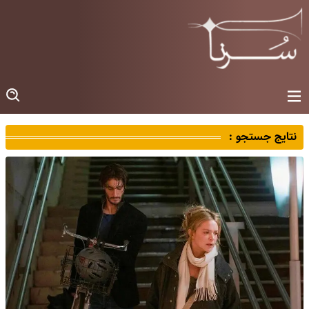
نتایج جستجو :