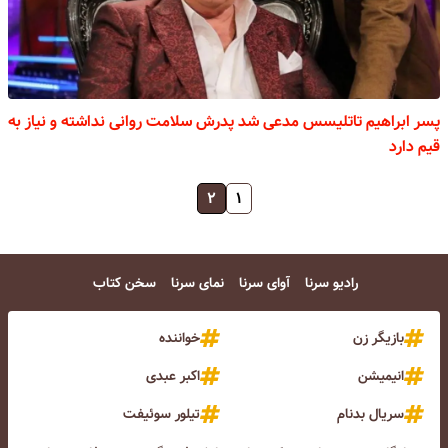
پسر ابراهیم تاتلیسس مدعی شد پدرش سلامت روانی نداشته و نیاز به
قیم دارد
۲
۱
رادیو سرنا
آوای سرنا
نمای سرنا
سخن کتاب
بازیگر زن
خواننده
انیمیشن
اکبر عبدی
سریال بدنام
تیلور سوئیفت