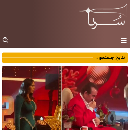
نتایج جستجو :