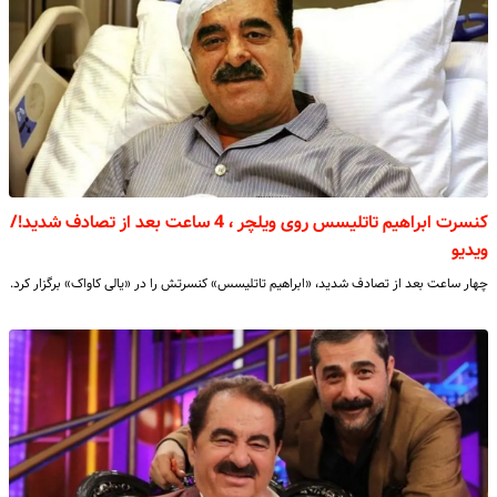
کنسرت ‎ابراهیم تاتلیسس روی ویلچر ، 4 ساعت بعد از تصادف شدید!/
ویدیو
چهار ساعت بعد از تصادف شدید، «‎ابراهیم تاتلیسس» کنسرتش را در «یالی کاواک» برگزار کرد.