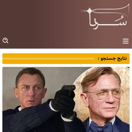
نتایج جستجو :