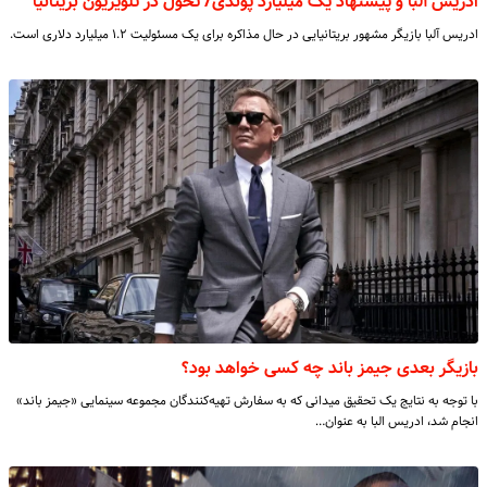
ادریس آلبا و پیشنهاد یک میلیارد پوندی/ تحول در تلویزیون بریتانیا
ادریس آلبا بازیگر مشهور بریتانیایی در حال مذاکره برای یک مسئولیت ۱.۲ میلیارد دلاری است.
بازیگر بعدی جیمز باند چه کسی خواهد بود؟
با توجه به نتایج یک تحقیق میدانی که به سفارش تهیه‌کنندگان مجموعه سینمایی «جیمز باند»
انجام شد، ادریس البا به عنوان…