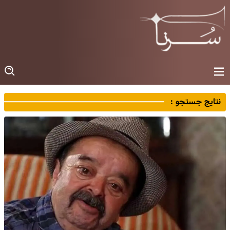
نتایج جستجو :