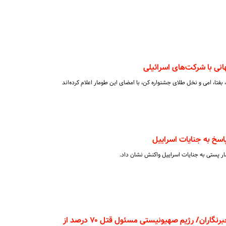
کار، بفتا، امی و نخل طلای جشنواره کن، با امضای این طومار اعلام کرده‌اند
سخ به جنایات اسراییل
شار پستی به جنایات اسراییل واکنش نشان داد.
۲۰۲۴ مرگبارترین سال برای خبرنگاران/ رژیم صهیونیستی مسئول قتل ۷۰ درصد از