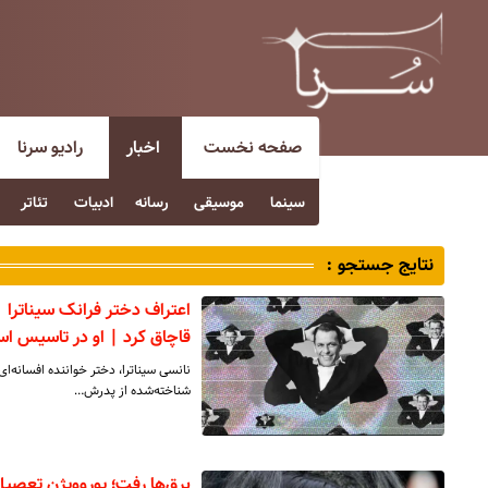
صفحه نخست
اخبار
رادیو سرنا
سینما
موسیقی
رسانه
ادبیات
تئاتر
نتایج جستجو :
اعتراف دختر فرانک سیناترا |
قاچاق کرد | او در تاسیس ا
نانسی سیناترا، دختر خواننده افسانه‌ای
شناخته‌شده از پدرش…
برق‌ها رفت؛ یوروویژن تعصیل