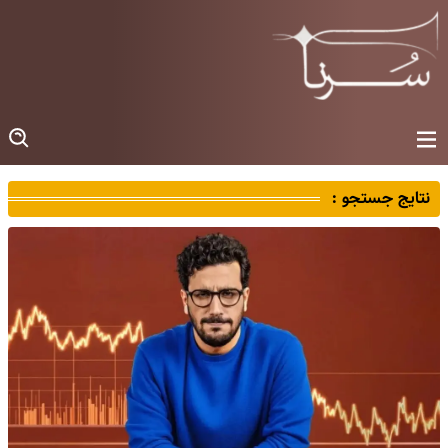
نتایج جستجو :