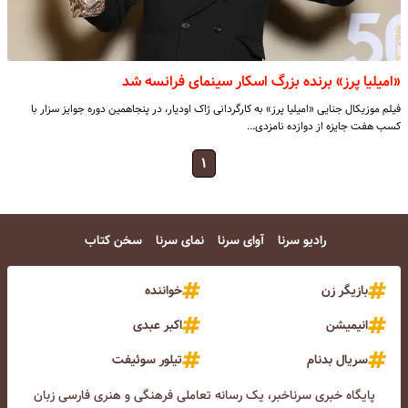
«امیلیا پرز» برنده بزرگ اسکار سینمای فرانسه شد
فیلم موزیکال جنایی «امیلیا پرز» به کارگردانی ژاک اودیار، در پنجاهمین دوره جوایز سزار با
کسب هفت جایزه از دوازده نامزدی…
۱
رادیو سرنا
آوای سرنا
نمای سرنا
سخن کتاب
بازیگر زن
خواننده
انیمیشن
اکبر عبدی
سریال بدنام
تیلور سوئیفت
پایگاه خبری سرناخبر، یک رسانه تعاملی فرهنگی و هنری فارسی زبان