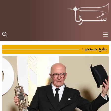
نتایج جستجو :