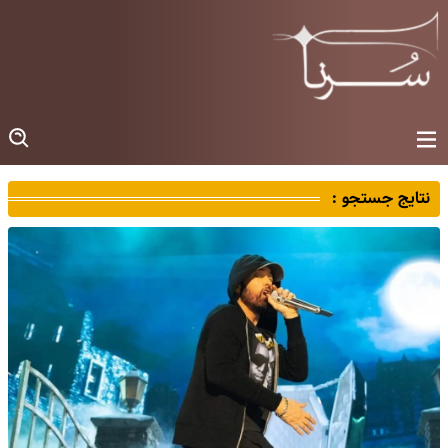
نتایج جستجو :