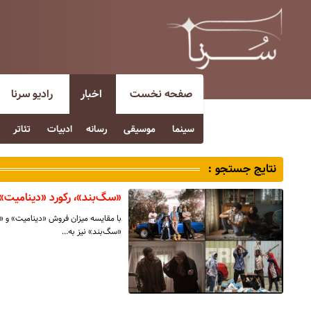
صفحه نخست
اخبار
رادیو سرنا
سینما
موسیقی
رسانه
ادبیات
تئاتر
نتایج جستجو :
«سگ‌بند»، رکورد «دینامیت» 
با مقایسه میزان فروش «دینامیت» و «سگ
«سگ‌بند» نیز به…