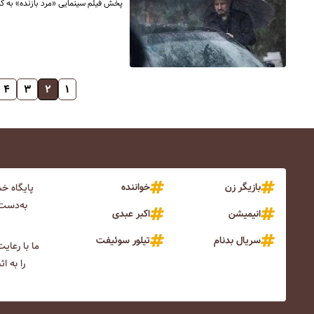
پخش فیلم سینمایی «مرد بازنده» به ک
۴
۳
۲
۱
بازیگر زن
خواننده
پایگاه خ
به‌دست 
انیمیشن
اکبر عبدی
سریال بدنام
تیلور سوئیفت
ما با رعای
را به ا