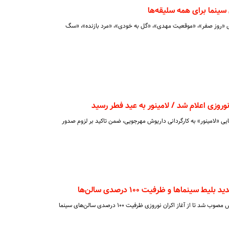
سینما برای همه سلیقه‌ها
های «روز صفر»، «موقعیت مهدی»، «گل به خودی»، «مرد بازنده»، «سگ
نوروزی اعلام شد / لامینور به عید فطر رسید
ی «لامینور» به کارگردانی داریوش مهرجویی، ضمن تاکید بر لزوم صدور
سینما‌ها و ظرفیت ۱۰۰ درصدی سالن‌ها
به اتفاق آرا اعضای شورای صنفی نمایش مصوب شد تا از آغاز اکران نوروزی ظرفیت ۱۰۰ درصدی سالن‌های سینما