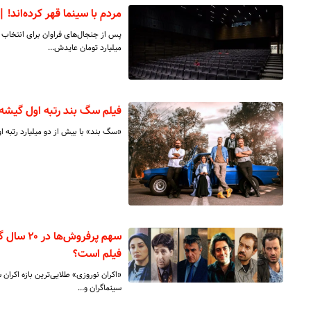
مردم با سینما قهر کرده‌اند! | تعداد ت
میلیارد تومان عایدش…
فیلم سگ بند رتبه اول گیشه ا
«سگ بند» با بیش از دو میلیارد رتبه ا
سهم پرفرو
فیلم است؟
«اکران نوروزی» طلایی­‌ترین بازه اکران
سینماگران و…