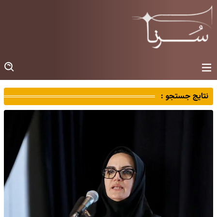
نتایج جستجو :