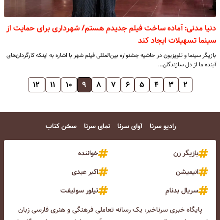
دنیا مدنی: آماده ساخت فیلم جدیدم هستم/ شهرداری برای حمایت از
سینما تسهیلات ایجاد کند
بازیگر سینما و تلویزیون در حاشیه جشنواره بین‌المللی فیلم شهر با اشاره به اینکه کارگردان‌های
آینده ما از دل سازندگان…
۱۲
۱۱
۱۰
۹
۸
۷
۶
۵
۴
۳
۲
رادیو سرنا
آوای سرنا
نمای سرنا
سخن کتاب
بازیگر زن
خواننده
انیمیشن
اکبر عبدی
سریال بدنام
تیلور سوئیفت
پایگاه خبری سرناخبر، یک رسانه تعاملی فرهنگی و هنری فارسی زبان