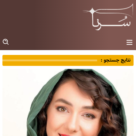
نتایج جستجو :