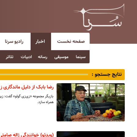
صفحه نخست
اخبار
رادیو سرنا
سینما
موسیقی
رسانه
ادبیات
تئاتر
نتایج جستجو :
رضا بابک از دلیل ماندگاری ز
بازیگر مجموعه «زی‌زی گولو» گفت: زیز
همراه سازد.
(ویدئو) خوانندگی ژاله صامتی