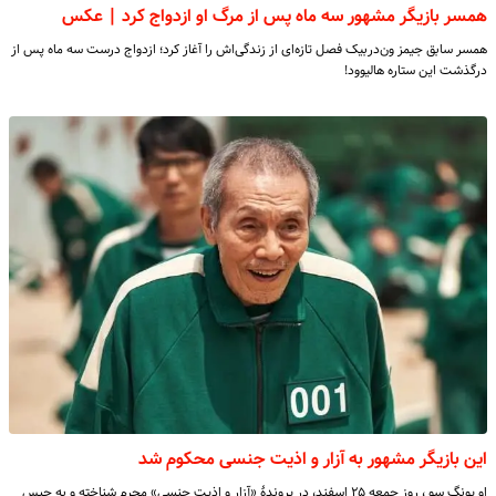
همسر بازیگر مشهور سه‌ ماه پس از مرگ او ازدواج کرد | عکس
همسر سابق جیمز ون‌در‌بیک فصل تازه‌ای از زندگی‌اش را آغاز کرد؛ ازدواج درست سه ماه پس از
درگذشت این ستاره هالیوود!
این بازیگر مشهور به آزار و اذیت جنسی محکوم شد
او یونگ سو ، روز جمعه ۲۵ اسفند، در پروندۀ «آزار و اذیت جنسی» مجرم شناخته و به حبس