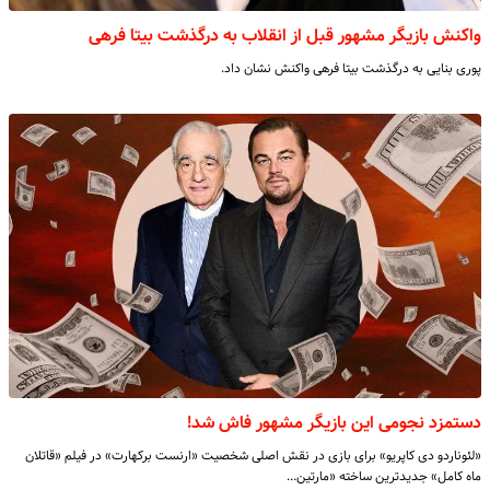
واکنش بازیگر مشهور قبل از انقلاب به درگذشت بیتا فرهی
پوری بنایی به درگذشت بیتا فرهی واکنش نشان داد.
دستمزد نجومی این بازیگر مشهور فاش شد!
«لئوناردو دی کاپریو» برای بازی در نقش اصلی شخصیت «ارنست برکهارت» در فیلم «قاتلان
ماه کامل» جدیدترین ساخته «مارتین…