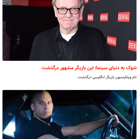
شوک به دنیای سینما؛ این بازیگر مشهور درگذشت
تام ویلکینسون بازیگر انگلیسی درگذشت.