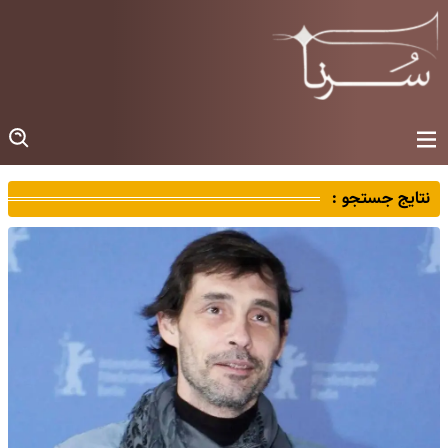
نتایج جستجو :