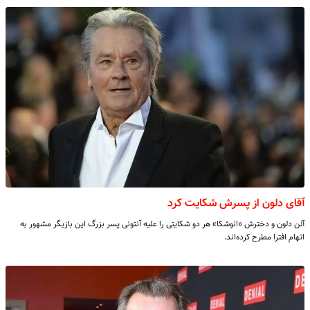
آقای دلون از پسرش شکایت کرد
آلن دلون و دخترش «انوشکا» هر دو شکایتی را علیه آنتونی پسر بزرگ این بازیگر مشهور به
اتهام افترا مطرح کرده‌اند.