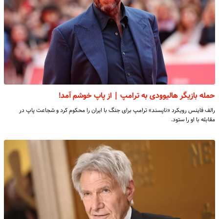
حمله بازیگر هالیوودی به ترامپ | از پاپ خوشم آمد!
رالف فاینس رویکرد «ناپسند» ترامپ برای جنگ با ایران را محکوم کرد و شجاعت پاپ در
مقابله با او را ستود.