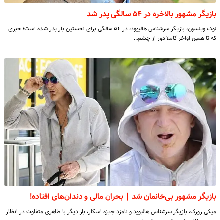
بازیگر مشهور بالاخره در ۵۴ سالگی پدر شد
لوک ویلسون، بازیگر سرشناس هالیوود، در ۵۴ سالگی برای نخستین بار پدر شده است؛ خبری
که تا همین اواخر کاملا دور از چشم…
بازیگر مشهور بی‌خانمان شد | بحران مالی و دندان‌های افتاده!‌
میکی رورک، بازیگر سرشناس هالیوود و نامزد جایزه اسکار، بار دیگر با ظاهری متفاوت در انظار