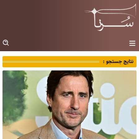
نتایج جستجو :