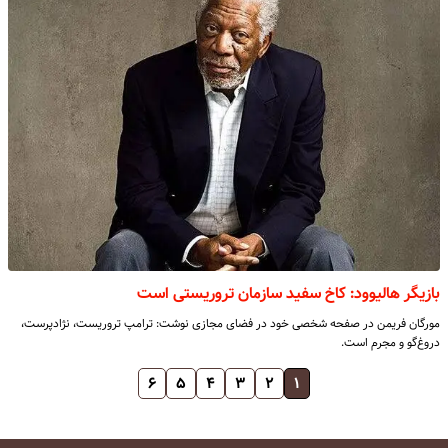
بازیگر هالیوود: کاخ سفید سازمان تروریستی است
مورگان فریمن در صفحه شخصی خود در فضای مجازی نوشت: ترامپ تروریست، نژادپرست،
دروغ‌گو و مجرم است.
۶
۵
۴
۳
۲
۱