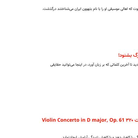
که اهالی موسیقی او را با نام بتهوون ایران می‌شناختند درگذشت.
رگ بشنود!
ید تا آخرین کلماتی که بر زبان آورد، در اینجا می‌توانید حقایقی
دانلود آهنگ بتهوون با کیفیت ۳۲۰ Violin Concerto in D major, Op. 61
 را کاهش‌دهد و با کاهش تنیدگی آرامش ایجاد‌نماید.