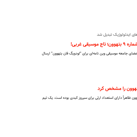
های ایدئولوژیک تبدیل شد
یقی غربی!
ل ۱۸۲۴ میلادی ۳۰ نفر از اعضای جامعه موسیقی وین نامه‌ای برای "لودویگ فان بتهوون" ارسال
هوون را مشخص کرد
هوون ظاهراً دارای استعداد ارثی برای سیروز کبدی بوده است. یک تیم