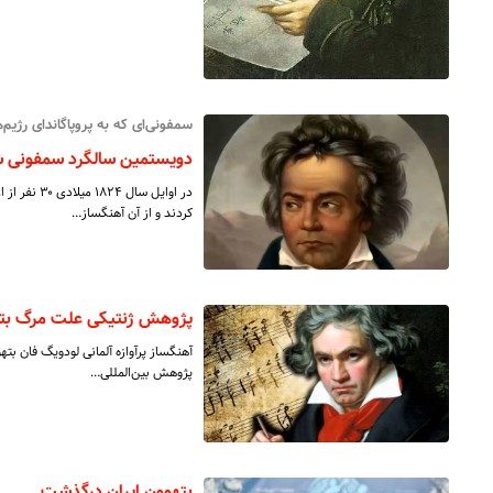
سمفونی‌ای که به پروپاگاندای رژیم‌
دویستمین سالگرد سمفونی شماره ۹ بتهوون؛ تاج موس
در اوایل سا
کردند و از آن آهنگساز…
پژوهش ژنتیکی علت مرگ بت
آهنگساز پرآوازه آلمانی لودویگ فان بت
پژوهش بین‌المللی…
بتهوون ایران درگذشت