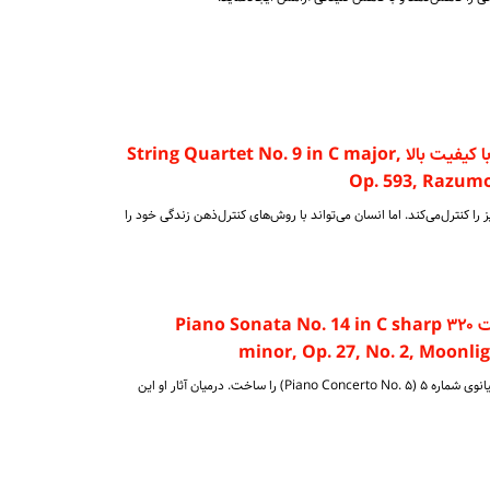
دانلود سمفونی های بتهوون با کیفیت بالا String Quartet No. 9 in C major,
Op. 593, Razumo
ا کنترل‌می‌کند. اما انسان می‌تواند با روش‌های کنترل‌ذهن زندگی خود را
دانلود آهنگ بتهوون با کیفیت ۳۲۰ Piano Sonata No. 14 in C sharp
minor, Op. 27, No. 2, Moonli
... بتهوون در‌سال‌۱۸۰۹میلادی کنسرتو پیانوی شماره‌ ۵ (Piano Concerto No. ۵) را ساخت‌. درمیان آثار او این