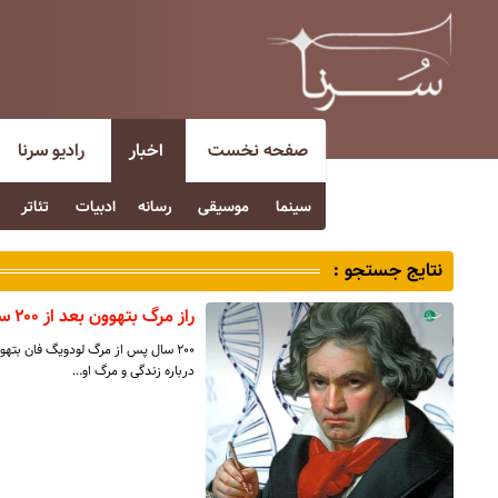
صفحه نخست
اخبار
رادیو سرنا
سینما
موسیقی
رسانه
ادبیات
تئاتر
نتایج جستجو :
راز مرگ بتهوون بعد از ۲۰۰ سال کشف شد
۲۰۰ سال پس از مرگ لودویگ فان بته
درباره زندگی و مرگ او…