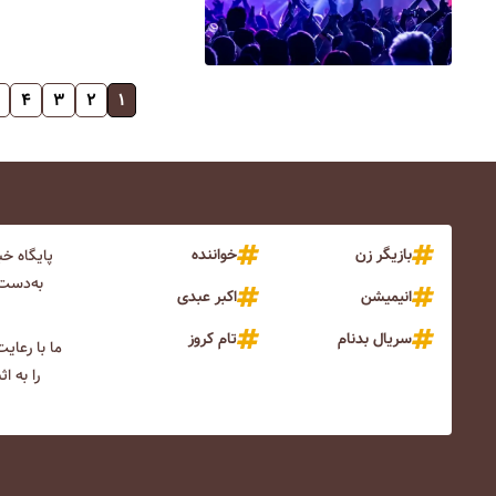
۴
۳
۲
۱
بازیگر زن
خواننده
پایگاه خ
به‌دست 
انیمیشن
اکبر عبدی
سریال بدنام
تام کروز
ما با رعای
را به ا