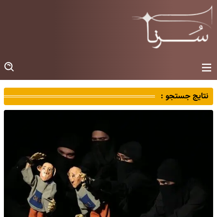
نتایج جستجو :