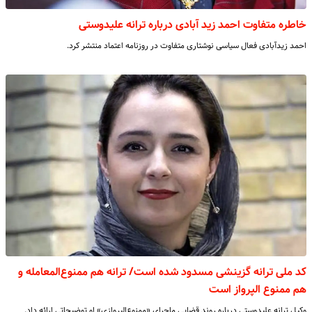
خاطره متفاوت احمد زید آبادی درباره ترانه علیدوستی
احمد زیدآبادی فعال سیاسی نوشتاری متفاوت در روزنامه اعتماد منتشر کرد.
کد ملی ترانه گزینشی مسدود شده است/ ترانه هم ممنوع‌المعامله و
هم ممنوع‌ الپرواز است
وکیل ترانه علیدوستی درباره روند قضایی ماجرای «ممنوع‌الپروازی» او توضیحاتی ارائه داد.