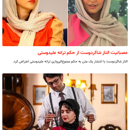
عصبانیت الناز شاکردوست از حکم ترانه علیدوستی
الناز شاکردوست با انتشار یک متن به حکم ممنوع‌الپروازی ترانه علیدوستی اعتراض کرد.