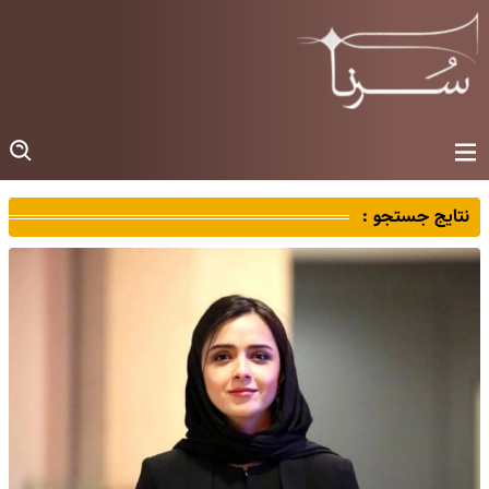
نتایج جستجو :