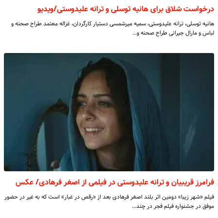
درخواست شلاق برای هانیه توسلی و ترانه علیدوستی/ویدیو
هانیه توسلی، ترانه علیدوستی، سمیه میرشمسی دستیار کارگردان، غزاله معتمد طراح صحنه و
لباس و مارال جیرانی طراح صحنه و…
فرامرز قریبیان و ترانه علیدوستی در فیلمی از اصغر فرهادی/ عکس
فیلم «شهر زیبا» دومین اثر بلند اصغر فرهادی بعد از «رقص در غبار» است که به غیر در حضور
موفق در جشنواره فیلم فجر در چند…