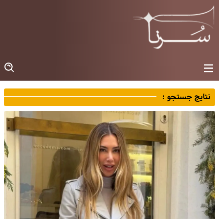
نتایج جستجو :