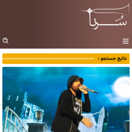
نتایج جستجو :