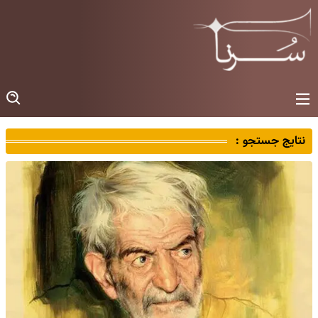
نتایج جستجو :