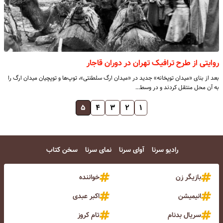
روایتی از طرح ترافیک تهران در دوران قاجار
بعد از بنای «میدان توپخانه» جدید در «میدان ارگ سلطنتی»، توپ‌ها و توپچیان میدان ارگ را
به آن محل منتقل کردند و در وسط…
۵
۴
۳
۲
۱
رادیو سرنا
آوای سرنا
نمای سرنا
سخن کتاب
بازیگر زن
خواننده
انیمیشن
اکبر عبدی
سریال بدنام
تام کروز