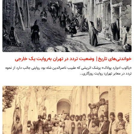
خواندنی‌های تاریخ| وضعیت تردد در تهران به‌روایت یک خارجی
«یاکوب ادوارد پولاک» پزشک اتریشی که طبیب ناصرالدین شاه بود روایتی جالب دارد از نحوه
تردد در معابر تهران؛ روایت روزگاری…