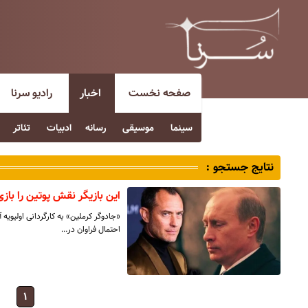
صفحه نخست
اخبار
رادیو سرنا
سینما
موسیقی
رسانه
ادبیات
تئاتر
نتایج جستجو :
این بازیگر نقش پوتین را بازی
«جادوگر کرملین» به کارگردانی اولیویه
احتمال فراوان در…
۱