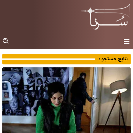
نتایج جستجو :