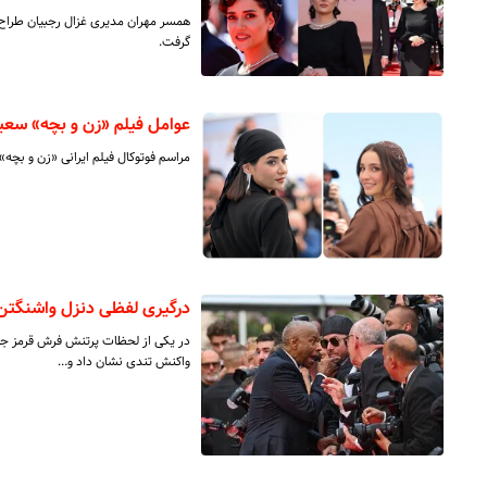
همسر مهران مدیری غزال رجبیان طراح 
گرفت.
عوامل فیلم «زن و بچه» سعید
مراسم فوتوکال فیلم ایرانی «زن و بچه»
درگیری لفظی دنزل واشنگتن 
در یکی از لحظات پرتنش فرش قرمز جشن
واکنش تندی نشان داد و…