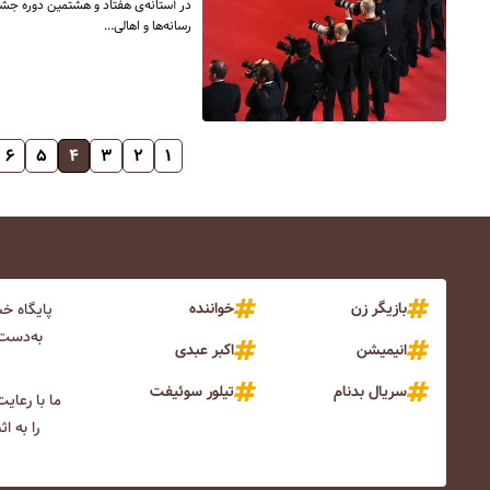
در آستانه‌ی هفتاد و هشتمین دوره جشنو
رسانه‌ها و اهالی…
۶
۵
۴
۳
۲
۱
بازیگر زن
خواننده
پایگاه خ
به‌دست 
انیمیشن
اکبر عبدی
سریال بدنام
تیلور سوئیفت
ما با رعای
را به ا