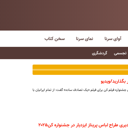
آوای سرنا
نمای سرنا
سخن کتاب
تجسمی
گردشگری
 بگذارید/ویدیو
نواره فیلم کن برای فیلم «یک تصادف ساده» گفت: از تمام ایرانیان با
 طراح لباس پریناز ایزدیار در جشنواره کن۲۰۲۵