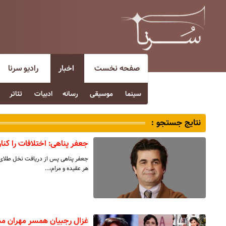
صفحه نخست
اخبار
رادیو سرنا
سینما
موسیقی
رسانه
ادبیات
تئاتر
نتایج جستجو :
جعفر پناهی: اختلافات را کنار
جعفر پناهی پس از دریافت نخل طلای جش
هر عقیده و مرام،…
غزال رجبیان همسر مهران مدیری