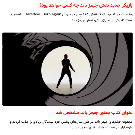
بازیگر جدید نقش جیمز باند چه کسی خواهد بود؟
وینسنت دن آفریو، بازیگر نقش کینگ‌پین در سریال Daredevil: Born Again، علاقه‌مند
است که یکی از همبازیانش، نقش جیمز باند…
عنوان کتاب بعدی جیمز باند مشخص شد
مجموعه فیلم‌های جیمز باند در طول سال‌های پخش خود بینندگان زیادی را جذب کردند و
طرفداران بی‌صبرانه منتظر فیلم بعدی این…