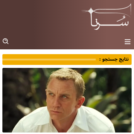
نتایج جستجو :