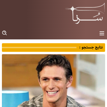
نتایج جستجو :