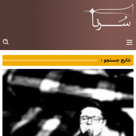
نتایج جستجو :