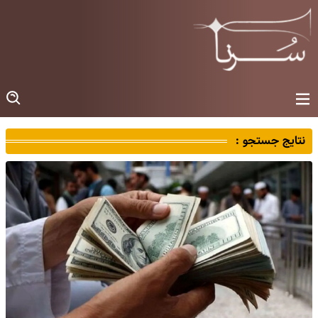
نتایج جستجو :