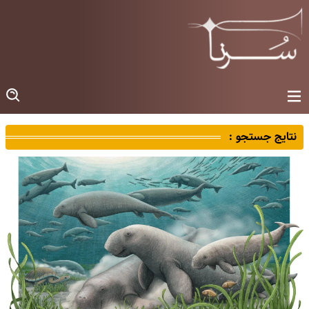
نتایج جستجو :