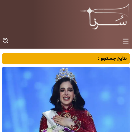
نتایج جستجو :