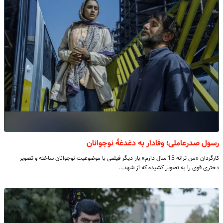
رسول صدرعاملی؛ وفادار به دغدغۀ نوجوانان
کارگردان «من ترانه 15 سال دارم» بار دیگر فیلمی با موضوعیت نوجوانان ساخته و تصویر
دختری قوی را به تصویر کشیده که از شهد…