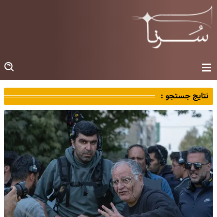
نتایج جستجو :