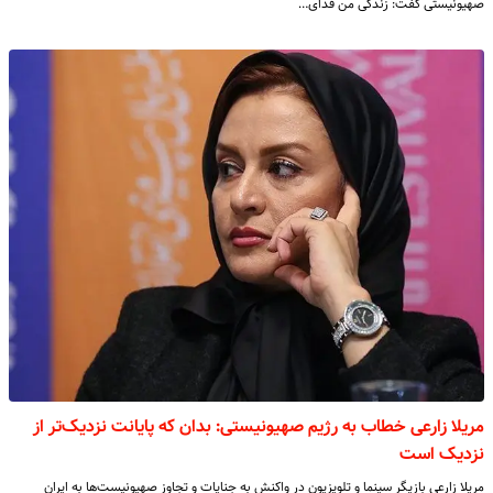
صهیونیستی گفت: زندگی من فدای…
مریلا زارعی خطاب به رژیم صهیونیستی: بدان که پایانت نزدیک‌تر از
نزدیک است
مریلا زارعی بازیگر سینما و تلویزیون در واکنش به جنایات و تجاوز صهیونیست‌ها به ایران