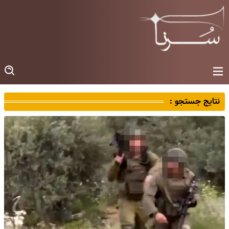
نتایج جستجو :