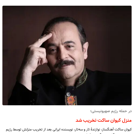
در حمله رژیم صهیونیستی؛
منزل کیوان ساکت تخریب شد
کیوان ساکت آهنگساز، نوازندهٔ تار و سه‌تار، نویسنده ایرانی بعد از تخریب منزلش توسط رژیم